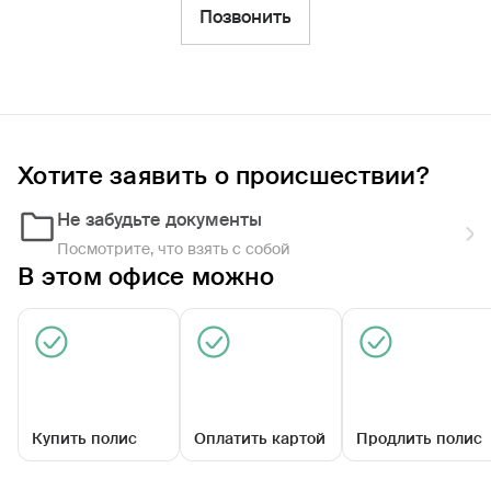
Фильтры
Позвонить
Обратиться по страховому случаю
Ближайшие
Хотите заявить о происшествии?
Агентский центр «Губахинский»
09:00 - 18:00
Не забудьте документы
Посмотрите, что взять с собой
В этом офисе можно
Купить полис
Оплатить картой
Продлить полис
Пермский край, г Губаха, пр-кт Ленина, д
44а