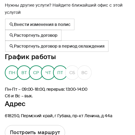
Нужны другие услуги? Найдите ближайший офис с этой
услугой
Внести изменения в полис
Расторгнуть договор
8 (495) 926-99-77
Расторгнуть договор в период охлаждения
Для звонков из-за границы
График работы
0530
Контакт-центр по России
24/7, бесплатно с мобильного
(Билайн, МТС, МегаФон и t2)
ПН
ВТ
СР
ЧТ
ПТ
СБ
ВС
8 (800) 200-09-00
Контакт-центр по России
Пн-Пт – 09:00-18:00, перерыв: 13:00-14:00
24/7, звонок бесплатный
Сб и Вс – вых.
Адрес
Мобильное приложение
Росгосстрах
618250, Пермский край, г Губаха, пр-кт Ленина, д 44а
Построить маршрут
Ваши полисы всегда под рукой