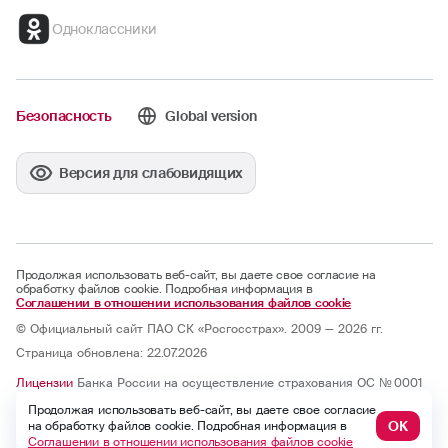
Одноклассники
Безопасность
Global version
Версия для слабовидящих
Продолжая использовать веб-сайт, вы даете свое согласие на
обработку файлов cookie. Подробная информация в
Соглашении в отношении использования файлов cookie
© Официальный сайт ПАО СК «Росгосстрах». 2009 — 2026 гг.
Страница обновлена: 22.07.2026
Лицензии
Банка России на осуществление страхования ОС № 0001
— 02, СИ № 0001, СЛ № 0001, ОС № 0001 — 03, ОС № 0001 — 04, ОС
Продолжая использовать веб-сайт, вы даете свое согласие
№ 0001 — 05 и на осуществление перестрахования ПС № 0001 от
07.10.2025; бессрочные.
ОК
на обработку файлов cookie. Подробная информация в
Юридический адрес: 121059, г. Москва, ул. Киевская, д. 7, к. 1
Соглашении в отношении использования файлов cookie