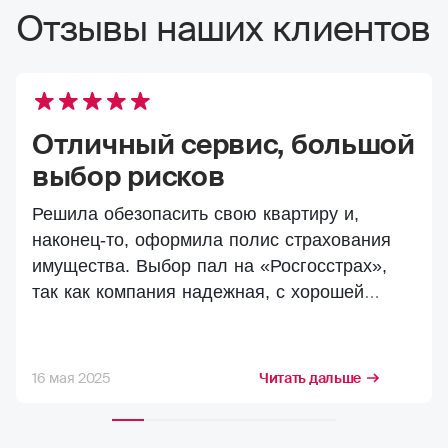
Отзывы наших клиентов
Отличный сервис, большой
выбор рисков
Решила обезопасить свою квартиру и,
наконец-то, оформила полис страхования
имущества. Выбор пал на «Росгосстрах»,
так как компания надежная, с хорошей
репутацией. Страховала квартиру от
основных рисков — пожар и затопление
соседями. Процесс оформления прошел
16 мая 2025
Читать дальше
очень быстро и просто. На сайте все
понятно, легко разобраться с условиями