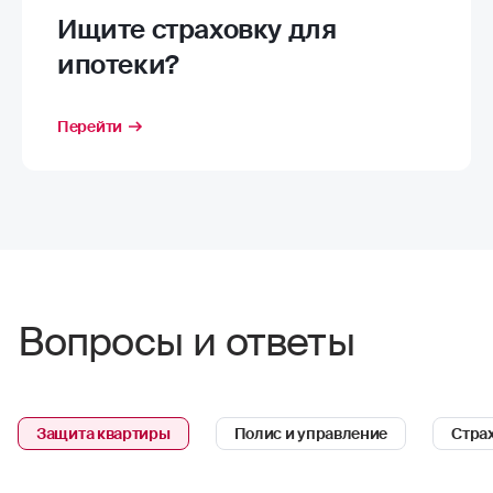
Ищите страховку для
ипотеки?
Перейти
Вопросы и ответы
Защита квартиры
Полис и управление
Стра