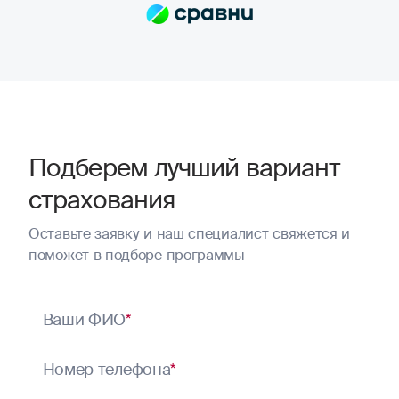
страхования. Можно посмотреть разные
варианты покрытия. Приехала в офис, там
тоже проконсультировали. Остановилась на
самом базовом, но, на мой взгляд, самом
необходимом (пожар, потоп). Самое главное
для меня — это уверенность в завтрашнем
дне
Подберем лучший вариант
страхования
Оставьте заявку и наш специалист свяжется и
поможет в подборе программы
Ваши ФИО
*
Номер телефона
*