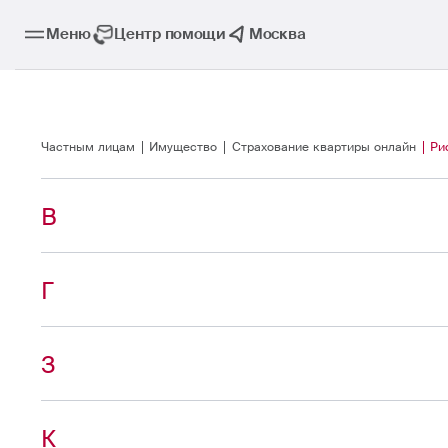
Меню
Центр помощи
Москва
Частным лицам
Имущество
Страхование квартиры онлайн
Ри
В
Г
З
К