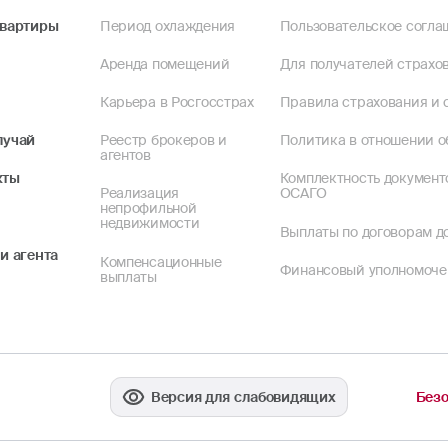
квартиры
Период охлаждения
Пользовательское согла
Аренда помещений
Для получателей страхов
Карьера в Росгосстрах
Правила страхования и 
лучай
Реестр брокеров и
Политика в отношении о
агентов
кты
Комплектность документ
Реализация
ОСАГО
непрофильной
недвижимости
Выплаты по договорам до
и агента
Компенсационные
Финансовый уполномоч
выплаты
Версия для слабовидящих
Безо