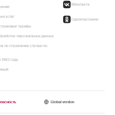
ВКонтакте
шение
ых услуг
Одноклассники
страховые тарифы
бработки персональных данных
ов по страховому случаю по
 1992 года
енный
пасность
Global version