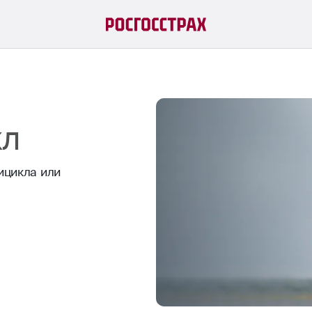
кл
ицикла или