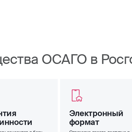
ества ОСАГО в Росг
нтия
Электронный
инности
формат