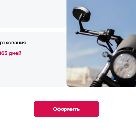
трахования
 365 дней
Оформить