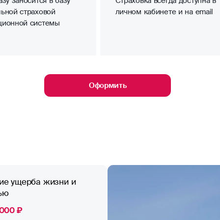
зу заносится в базу
Страховка всегда доступна в
ьной страховой
личном кабинете и на email
ционной системы
Оформить
ие ущерба жизни и
ью
 000 ₽