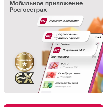
Мобильное прилoжeниe
Росгосстрах