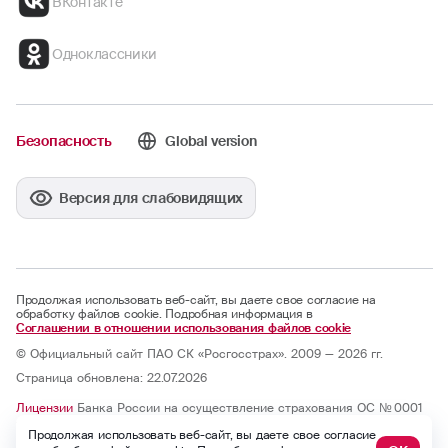
ВКонтакте
Одноклассники
Безопасность
Global version
Версия для слабовидящих
Продолжая использовать веб-сайт, вы даете свое согласие на
обработку файлов cookie. Подробная информация в
Соглашении в отношении использования файлов cookie
© Официальный сайт ПАО СК «Росгосстрах». 2009 — 2026 гг.
Страница обновлена: 22.07.2026
Лицензии
Банка России на осуществление страхования ОС № 0001
— 02, СИ № 0001, СЛ № 0001, ОС № 0001 — 03, ОС № 0001 — 04, ОС
Продолжая использовать веб-сайт, вы даете свое согласие
№ 0001 — 05 и на осуществление перестрахования ПС № 0001 от