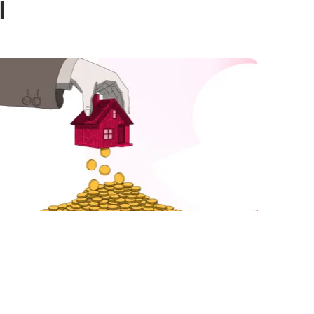
ы
ак получить налоговый
ычет по ипотеке
о ипотечному кредиту можно получить