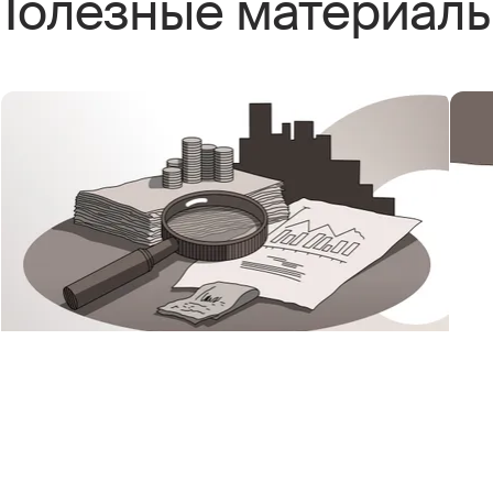
Полезные материал
Пенсия и пособия по
К
инвалидности в 2026 году
в
Рассказываем, какие существуют пособия
П