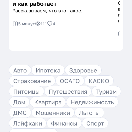
и как работает
ОСАГО
автом
Рассказываем, что это такое.
прове
попас
5 минут
111
4
5 м
Авто
Ипотека
Здоровье
Страхование
ОСАГО
КАСКО
Питомцы
Путешествия
Туризм
Дом
Квартира
Недвижимость
ДМС
Мошенники
Льготы
Лайфхаки
Финансы
Спорт