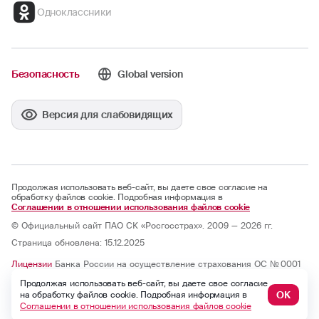
Одноклассники
Безопасность
Global version
Версия для слабовидящих
Продолжая использовать веб-сайт, вы даете свое согласие на
обработку файлов cookie. Подробная информация в
Соглашении в отношении использования файлов cookie
© Официальный сайт ПАО СК «Росгосстрах». 2009 — 2026 гг.
Страница обновлена: 15.12.2025
Лицензии
Банка России на осуществление страхования ОС № 0001
— 02, СИ № 0001, СЛ № 0001, ОС № 0001 — 03, ОС № 0001 — 04, ОС
Продолжая использовать веб-сайт, вы даете свое согласие
№ 0001 — 05 и на осуществление перестрахования ПС № 0001 от
07.10.2025; бессрочные.
ОК
на обработку файлов cookie. Подробная информация в
Юридический адрес: 121059, г. Москва, ул. Киевская, д. 7, к. 1
Соглашении в отношении использования файлов cookie