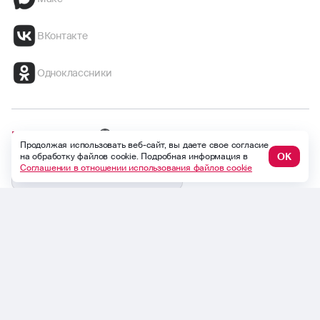
ВКонтакте
Одноклассники
Безопасность
Global version
Продолжая использовать веб-сайт, вы даете свое согласие
ОК
на обработку файлов cookie. Подробная информация в
Соглашении в отношении использования файлов cookie
Версия для слабовидящих
Продолжая использовать веб-сайт, вы даете свое согласие на
обработку файлов cookie. Подробная информация в
Соглашении в отношении использования файлов cookie
© Официальный сайт ПАО СК «Росгосстрах». 2009 — 2026 гг.
Страница обновлена: 31.07.2026