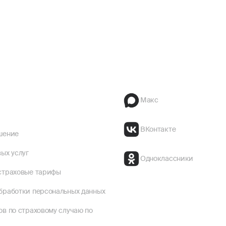
Макс
ВКонтакте
шение
ых услуг
Одноклассники
страховые тарифы
бработки персональных данных
ов по страховому случаю по