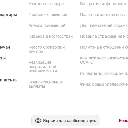
Участие в тендере
Раскрытие информации
квартиры
Период охлаждения
Пользовательское согла
Аренда помещений
Для получателей страхов
Карьера в Росгосстрах
Правила страхования и 
лучай
Реестр брокеров и
Политика в отношении о
агентов
кты
Комплектность документ
Реализация
ОСАГО
непрофильной
недвижимости
Выплаты по договорам до
и агента
Компенсационные
Финансовый уполномоч
выплаты
Версия для слабовидящих
Безо