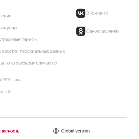
ВКонтакте
шение
ых услуг
Одноклассники
страховые тарифы
бработки персональных данных
ов по страховому случаю по
 1992 года
енный
пасность
Global version