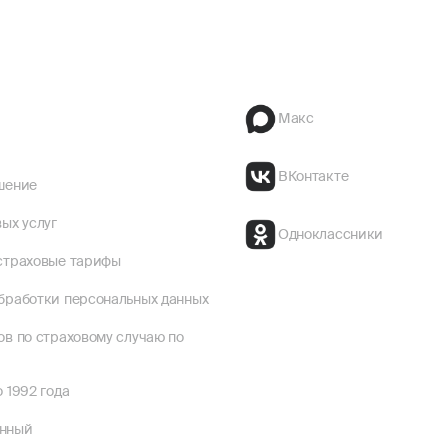
Макс
ВКонтакте
шение
ых услуг
Одноклассники
страховые тарифы
бработки персональных данных
ов по страховому случаю по
 1992 года
енный