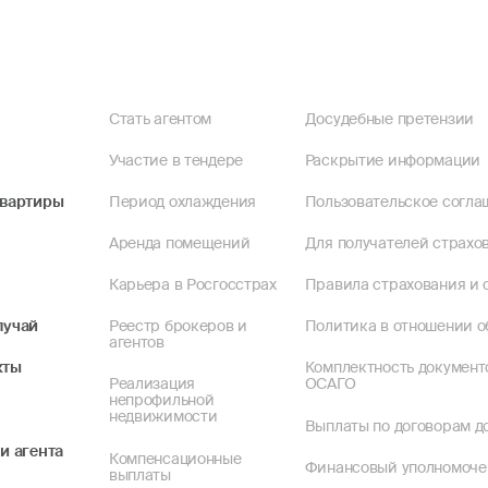
Стать агентом
Досудебные претензии
Участие в тендере
Раскрытие информации
квартиры
Период охлаждения
Пользовательское согла
Аренда помещений
Для получателей страхов
Карьера в Росгосстрах
Правила страхования и 
лучай
Реестр брокеров и
Политика в отношении о
агентов
кты
Комплектность документ
Реализация
ОСАГО
непрофильной
недвижимости
Выплаты по договорам до
и агента
Компенсационные
Финансовый уполномоч
выплаты