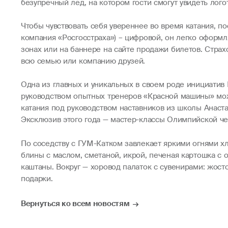
безупречный лед, на котором гости смогут увидеть лог
Чтобы чувствовать себя увереннее во время катания, п
компания «Росгосстраха») – цифровой, он легко оформ
зонах или на баннере на сайте продажи билетов. Страхо
всю семью или компанию друзей.
Одна из главных и уникальных в своем роде инициатив
руководством опытных тренеров «Красной машины» можн
катания под руководством наставников из школы Анаст
Эксклюзив этого года — мастер-классы Олимпийской чем
По соседству с ГУМ-Катком завлекает яркими огнями х
блины с маслом, сметаной, икрой, печеная картошка с о
каштаны. Вокруг — хоровод палаток с сувенирами: жост
подарки.
Вернуться ко всем новостям