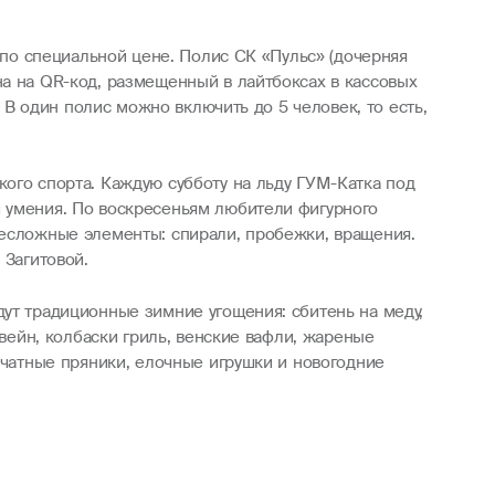
 по специальной цене. Полис СК «Пульс» (дочерняя
на на QR-код, размещенный в лайтбоксах в кассовых
. В один полис можно включить до 5 человек, то есть,
ого спорта. Каждую субботу на льду ГУМ-Катка под
и умения. По воскресеньям любители фигурного
несложные элементы: спирали, пробежки, вращения.
 Загитовой.
ут традиционные зимние угощения: сбитень на меду,
твейн, колбаски гриль, венские вафли, жареные
ечатные пряники, елочные игрушки и новогодние