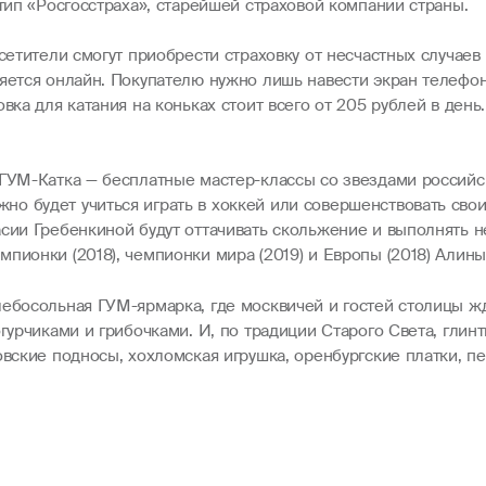
отип «Росгосстраха», старейшей страховой компании страны.
осетители смогут приобрести страховку от несчастных случаев
ляется онлайн. Покупателю нужно лишь навести экран телефо
вка для катания на коньках стоит всего от 205 рублей в день
 ГУМ-Катка — бесплатные мастер-классы со звездами российск
о будет учиться играть в хоккей или совершенствовать сво
асии Гребенкиной будут оттачивать скольжение и выполнять 
пионки (2018), чемпионки мира (2019) и Европы (2018) Алины
лебосольная ГУМ-ярмарка, где москвичей и гостей столицы жд
гурчиками и грибочками. И, по традиции Старого Света, глин
овские подносы, хохломская игрушка, оренбургские платки, п