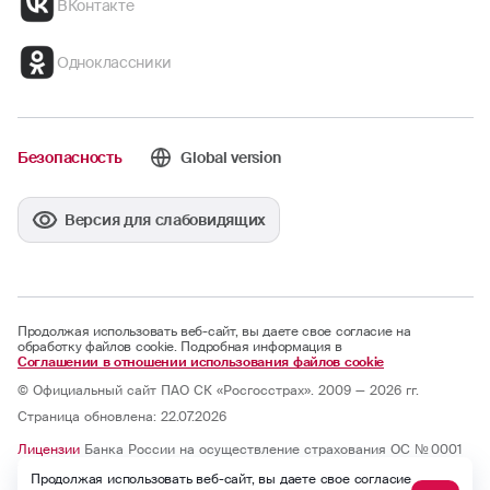
ВКонтакте
Одноклассники
Безопасность
Global version
Версия для слабовидящих
Продолжая использовать веб-сайт, вы даете свое согласие на
обработку файлов cookie. Подробная информация в
Соглашении в отношении использования файлов cookie
© Официальный сайт ПАО СК «Росгосстрах». 2009 — 2026 гг.
Страница обновлена: 22.07.2026
Лицензии
Банка России на осуществление страхования ОС № 0001
— 02, СИ № 0001, СЛ № 0001, ОС № 0001 — 03, ОС № 0001 — 04, ОС
Продолжая использовать веб-сайт, вы даете свое согласие
№ 0001 — 05 и на осуществление перестрахования ПС № 0001 от