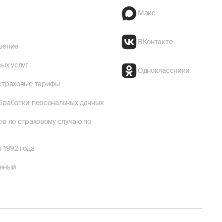
Макс
ВКонтакте
шение
ых услуг
Одноклассники
страховые тарифы
бработки персональных данных
ов по страховому случаю по
 1992 года
енный