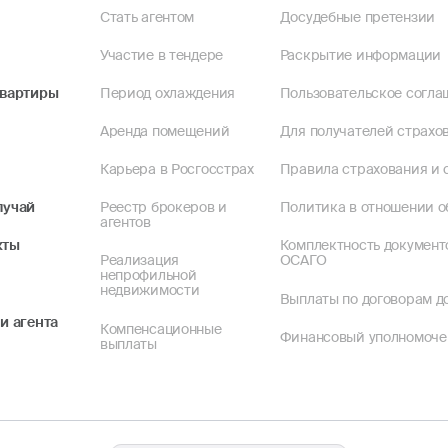
Стать агентом
Досудебные претензии
Участие в тендере
Раскрытие информации
квартиры
Период охлаждения
Пользовательское согла
Аренда помещений
Для получателей страхов
Карьера в Росгосстрах
Правила страхования и 
лучай
Реестр брокеров и
Политика в отношении о
агентов
кты
Комплектность документ
Реализация
ОСАГО
непрофильной
недвижимости
Выплаты по договорам до
и агента
Компенсационные
Финансовый уполномоч
выплаты