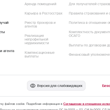
Аренда помещений
Для получателей страхов
Карьера в Росгосстрах
Правила страхования и 
лучай
Реестр брокеров и
Политика в отношении о
агентов
кты
Комплектность документ
Реализация
ОСАГО
непрофильной
недвижимости
Выплаты по договорам до
и агента
Компенсационные
Финансовый уполномоч
выплаты
Версия для слабовидящих
Безо
отку файлов cookie. Подробная информация в
Соглашении в отношении испол
России на осуществление страхования ОС № 0001 — 02, СИ № 0001, СЛ № 