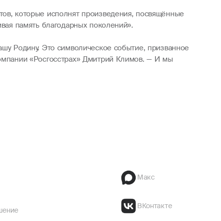
нтов, которые исполнят произведения, посвящённые
ивая память благодарных поколений».
ашу Родину. Это символическое событие, призванное
компании «Росгосстрах» Дмитрий Климов. — И мы
Макс
ВКонтакте
шение