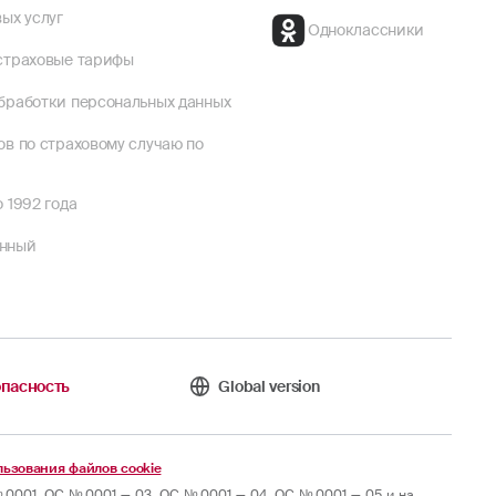
ых услуг
Одноклассники
страховые тарифы
бработки персональных данных
ов по страховому случаю по
 1992 года
енный
пасность
Global version
ьзования файлов cookie
0001, ОС № 0001 — 03, ОС № 0001 — 04, ОС № 0001 — 05 и на