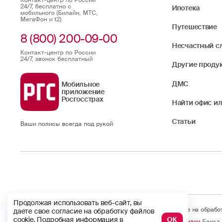
Контакт-центр по России
24/7, бесплатно с
Ипотека
мобильного (Билайн, МТС,
МегаФон и t2)
Путешествие
8 (800) 200-09-00
Несчастный с
Контакт-центр по России
24/7, звонок бесплатный
Другие проду
ДМС
Мобильное
приложение
Росгосстрах
Найти офис ил
Статьи
Ваши полисы всегда под рукой
Продолжая использовать веб-сайт, вы
Продолжая использовать веб-сайт, вы даете свое согласие на обраб
даете свое согласие на обработку файлов
cookie. Подробная информация в
ОК
© Официальный сайт
Лицензии
Банка 