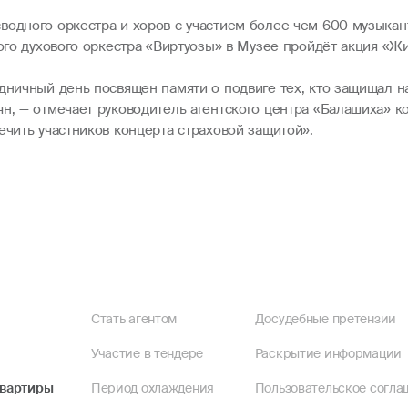
водного оркестра и хоров с участием более чем 600 музыка
кого духового оркестра «Виртуозы» в Музее пройдёт акция «Ж
здничный день посвящен памяти о подвиге тех, кто защищал н
ян, — отмечает руководитель агентского центра «Балашиха» 
ечить участников концерта страховой защитой».
Стать агентом
Досудебные претензии
Участие в тендере
Раскрытие информации
квартиры
Период охлаждения
Пользовательское согла