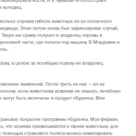
льшеберцовой кости. А в Чувашии «Росгосстрах»
в колодец.
сколько случаев гибели животных из-за солнечного
медведи. Этим летом снова был зафиксировал случай,
. Такую же сумму получил и владелец коровы в
 проезжей части, где попала под машину. В Мордовии и
ось.
рова, в целом за погибшую корову ее владелец
мпанию заявлений. Почти треть из них — из-за
болезни, если животному вовремя не оказать лечебную
 могут быть включены в продукт «Буренка. Моя
страховое покрытие программы «Буренка. Моя ферма»,
но, что хозяева привязываются к своим животным, для
 с помощью страхового полиса можно нивелировать