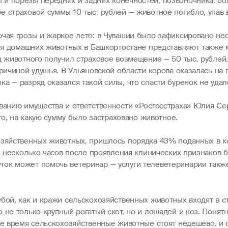
и порезы передних и задних конечностей, позвоночника, бо
 страховой суммы 10 тыс. рублей — животное погибло, упав 
ючая грозы и жаркое лето: в Чувашии было зафиксировано не
 для домашних животных в Башкортостане представляют также 
ц животного получил страховое возмещение — 50 тыс. рублей
причиной удушья. В Ульяновской области корова оказалась на
а — разряд оказался такой силы, что спасти буренок не удал
ованию имущества и ответственности «Росгосстраха» Юлия Се
ого, на какую сумму было застраховано животное.
озяйственных животных, пришлось порядка 43% поданных в ко
ез несколько часов после проявления клинических признаков 
ок может помочь ветеринар — услуги телеветеринарии также
убой, как и кражи сельскохозяйственных животных входят в 
 не только крупный рогатый скот, но и лошадей и коз. Понят
 же время сельскохозяйственные животные стоят недешево, и