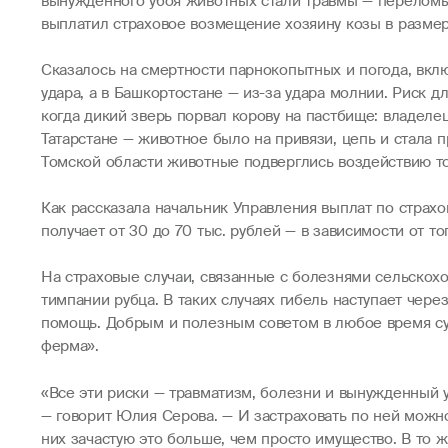
вынужденного убоя животных стали травмы — переломы 
выплатил страховое возмещение хозяину козы в размере
Сказалось на смертности парнокопытных и погода, вкл
удара, а в Башкортостане — из-за удара молнии. Риск
когда дикий зверь порвал корову на пастбище: владеле
Татарстане — животное было на привязи, цепь и стала 
Томской области животные подверглись воздействию ток
Как рассказала начальник Управления выплат по страх
получает от 30 до 70 тыс. рублей — в зависимости от т
На страховые случаи, связанные с болезнями сельскох
тимпании рубца. В таких случаях гибель наступает чер
помощь. Добрым и полезным советом в любое время сут
ферма».
«Все эти риски — травматизм, болезни и вынужденный 
— говорит Юлия Серова. — И застраховать по ней можно
них зачастую это больше, чем просто имущество. В то