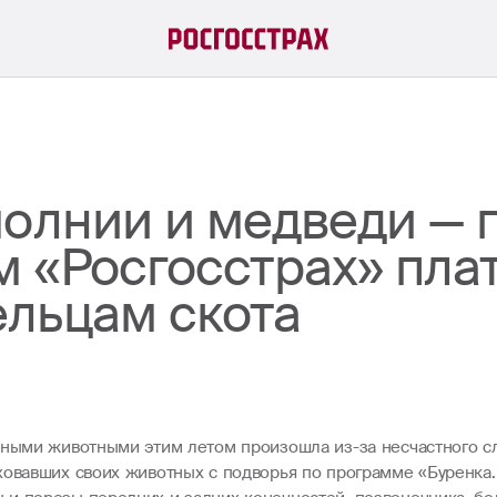
молнии и медведи — 
м «Росгосстрах» пла
льцам скота
нными животными этим летом произошла из-за несчастного сл
аховавших своих животных с подворья по программе «Буренк