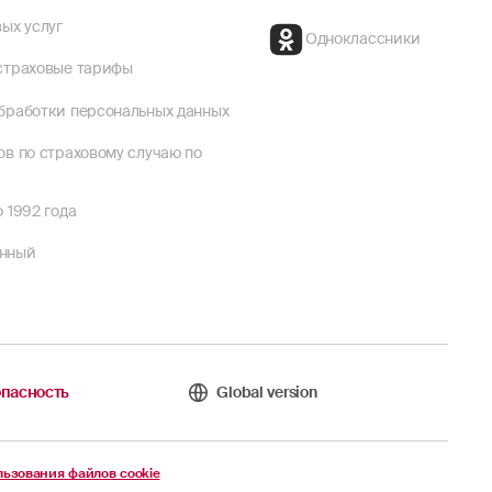
ых услуг
Одноклассники
страховые тарифы
бработки персональных данных
ов по страховому случаю по
 1992 года
енный
пасность
Global version
ьзования файлов cookie