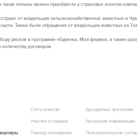
и такие полисы можно приобрести у страховых агентов компа
сстрах» от владельцев сельскохозяйственных животных и Чув
ласти. Также были обращения от владельцев животных из То
ору рисков в программе «Буренка. Моя ферма», а также разв
о количеству договоров.
Стать агентом
Досудебные претензии
Участие в тендере
Раскрытие информации
квартиры
Период охлаждения
Пользовательское согла