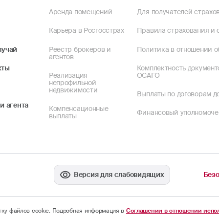
Аренда помещений
Для получателей страхов
Карьера в Росгосстрах
Правила страхования и 
лучай
Реестр брокеров и
Политика в отношении о
агентов
кты
Комплектность документ
Реализация
ОСАГО
непрофильной
недвижимости
Выплаты по договорам до
и агента
Компенсационные
Финансовый уполномоч
выплаты
Версия для слабовидящих
Безо
отку файлов cookie. Подробная информация в
Соглашении в отношении испол