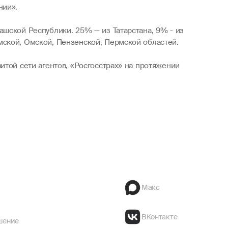
нии».
ашской Республики. 25% — из Татарстана, 9% - из
мской, Омской, Пензенской, Пермской областей.
итой сети агентов, «Росгосстрах» на протяжении
Макс
ВКонтакте
шение