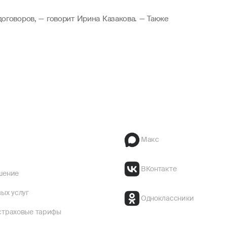
оговоров, — говорит Ирина Казакова. — Также
Макс
ВКонтакте
шение
ых услуг
Одноклассники
страховые тарифы