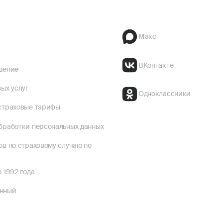
Макс
ВКонтакте
шение
ых услуг
Одноклассники
страховые тарифы
бработки персональных данных
ов по страховому случаю по
 1992 года
енный