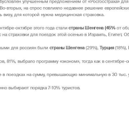
обусловлен улучшенным предложением от «Росгосстраха» для 
 Во-вторых, на спрос повлияло недавнее решение европейски
 визу, для которой нужна медицинская страховка.
тябре-октябре этого года стали
страны Шенгена (45%
от об
с на страховки для поездок этой осенью в Израиль, Египет,
ьными для россиян были
страны Шенгена
(29%),
Турция
(18%),
, 81%, выбрало программу «эконом», тогда как в сентябре-ок
е в поездках на сумму, превышающую минимальную в 30 тыс. у
онно выбирают порядка 7-10% туристов.