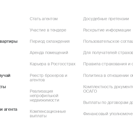
Стать агентом
Досудебные претензии
Участие в тендере
Раскрытие информации
квартиры
Период охлаждения
Пользовательское согла
Аренда помещений
Для получателей страхов
Карьера в Росгосстрах
Правила страхования и 
лучай
Реестр брокеров и
Политика в отношении о
агентов
кты
Комплектность документ
Реализация
ОСАГО
непрофильной
недвижимости
Выплаты по договорам до
и агента
Компенсационные
Финансовый уполномоч
выплаты