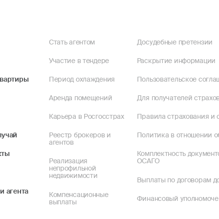
Стать агентом
Досудебные претензии
Участие в тендере
Раскрытие информации
квартиры
Период охлаждения
Пользовательское согла
Аренда помещений
Для получателей страхов
Карьера в Росгосстрах
Правила страхования и 
лучай
Реестр брокеров и
Политика в отношении о
агентов
кты
Комплектность документ
Реализация
ОСАГО
непрофильной
недвижимости
Выплаты по договорам до
и агента
Компенсационные
Финансовый уполномоч
выплаты