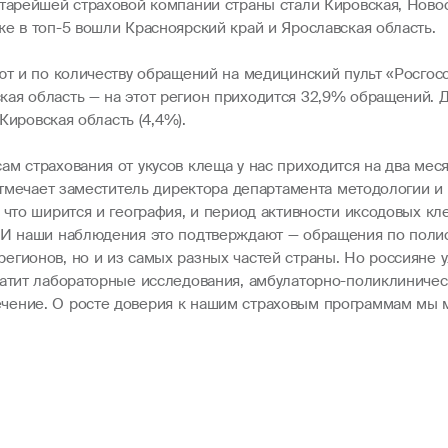
тарейшей страховой компании страны стали Кировская, Новос
е в топ-5 вошли Красноярский край и Ярославская область.
ют и по количеству обращений на медицинский пульт «Росгос
ая область — на этот регион приходится 32,9% обращений. Д
 Кировская область (4,4%).
м страхования от укусов клеща у нас приходится на два месяц
 отмечает заместитель директора департамента методологии 
, что ширится и география, и период активности иксодовых 
 И наши наблюдения это подтверждают — обращения по полис
егионов, но и из самых разных частей страны. Но россияне
латит лабораторные исследования, амбулаторно-поликлиничес
чение. О росте доверия к нашим страховым программам мы 