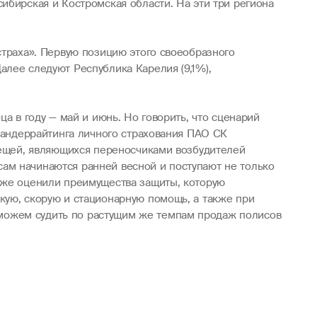
ибирская и Костромская области. На эти три региона
страха». Первую позицию этого своеобразного
алее следуют Республика Карелия (9,1%),
а в году — май и июнь. Но говорить, что сценарий
и андеррайтинга личного страхования ПАО СК
клещей, являющихся переносчиками возбудителей
ам начинаются ранней весной и поступают не только
 уже оценили преимущества защиты, которую
кую, скорую и стационарную помощь, а также при
можем судить по растущим же темпам продаж полисов