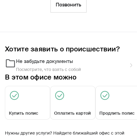
Фильтры
Позвонить
Обратиться по страховому случаю
Ближайшие
Хотите заявить о происшествии?
Агентский центр «Арзамасский»
08:00 - 17:00
Не забудьте документы
Посмотрите, что взять с собой
В этом офисе можно
Купить полис
Оплатить картой
Продлить полис
Мира ул, д. 15
Нужны другие услуги? Найдите ближайший офис с этой