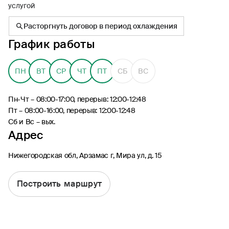
услугой
Расторгнуть договор в период охлаждения
График работы
8 (495) 926-99-77
ПН
ВТ
СР
ЧТ
ПТ
СБ
ВС
Для звонков из-за границы
0530
Пн-Чт – 08:00-17:00, перерыв: 12:00-12:48
Контакт-центр по России
Пт – 08:00-16:00, перерыв: 12:00-12:48
24/7, бесплатно с мобильного
Сб и Вс – вых.
(Билайн, МТС, МегаФон и t2)
Адрес
8 (800) 200-09-00
Контакт-центр по России
Нижегородская обл, Арзамас г, Мира ул, д. 15
24/7, звонок бесплатный
Построить маршрут
Мобильное приложение
Росгосстрах
Ваши полисы всегда под рукой