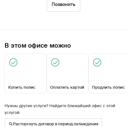
Фильтры
Позвонить
Обратиться по страховому случаю
Ближайшие
В этом офисе можно
Универсальный офис «Нефтекамский»
Закрыт сегодня
Купить полис
Оплатить картой
Продлить полис
Нужны другие услуги? Найдите ближайший офис с этой
услугой
Юбилейный пр-кт, д 1
Расторгнуть договор в период охлаждения