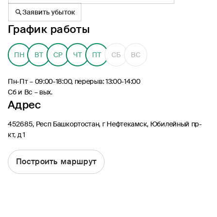
Заявить убыток
График работы
ПН
ВТ
СР
ЧТ
ПТ
СБ
ВС
8 (495) 926-99-77
Для звонков из-за границы
Пн-Пт – 09:00-18:00, перерыв: 13:00-14:00
0530
Сб и Вс – вых.
Адрес
Контакт-центр по России
24/7, бесплатно с мобильного
(Билайн, МТС, МегаФон и t2)
452685, Респ Башкортостан, г Нефтекамск, Юбилейный пр-
8 (800) 200-09-00
кт, д 1
Контакт-центр по России
24/7, звонок бесплатный
Построить маршрут
Мобильное приложение
Росгосстрах
Ваши полисы всегда под рукой