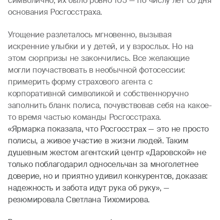
символично, их было ровно 105 — по числу лет со дня
основания Росгосстраха.
Угощение разлеталось мгновенно, вызывая
искренние улыбки и у детей, и у взрослых. Но на
этом сюрпризы не закончились. Все желающие
могли поучаствовать в необычной фотосессии:
примерить форму страхового агента с
корпоративной символикой и собственноручно
заполнить бланк полиса, почувствовав себя на какое-
то время частью команды Росгосстраха.
«Ярмарка показала, что Росгосстрах — это не просто
полисы, а живое участие в жизни людей. Таким
душевным жестом агентский центр «Даровской» не
только поблагодарил односельчан за многолетнее
доверие, но и приятно удивил конкурентов, доказав:
надежность и забота идут рука об руку», —
резюмировала Светлана Тихомирова.