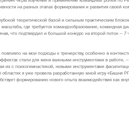
 тренинг-игры изучение и применение командных ролей по Ре
вности на разных этапах формирования и развития своей ко
лубокой теоретической базой и сильным практическим блоко
 масштаба, где требуется командообразование, командная ди
ная, что подтвердил и большой конкурс на второй поток — 7 
повлияло на мои подходы к тренерству, особенно в контексте
ффектах стали для меня важными инструментами в работе, —
ая их с психогимнастикой, новыми инструментами фасилитац
й областях я уже провела разработанную мной игру «Башня Р
обствует формированию нового опыта взаимодействия как вну