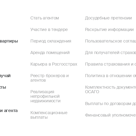
Стать агентом
Досудебные претензии
Участие в тендере
Раскрытие информации
квартиры
Период охлаждения
Пользовательское согла
Аренда помещений
Для получателей страхов
Карьера в Росгосстрах
Правила страхования и 
лучай
Реестр брокеров и
Политика в отношении о
агентов
кты
Комплектность документ
Реализация
ОСАГО
непрофильной
недвижимости
Выплаты по договорам до
и агента
Компенсационные
Финансовый уполномоч
выплаты