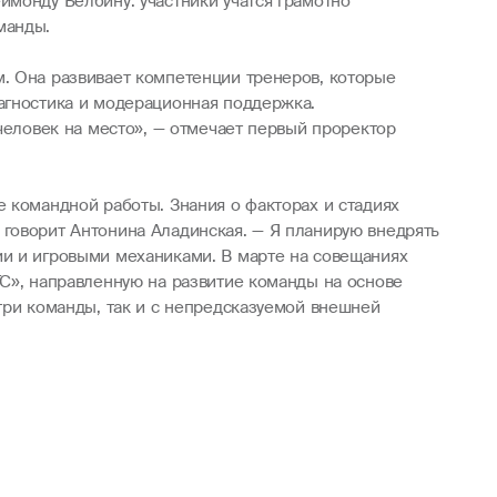
ймонду Белбину: участники учатся грамотно
манды.
м. Она развивает компетенции тренеров, которые
агностика и модерационная поддержка.
человек на место», — отмечает первый проректор
 командной работы. Знания о факторах и стадиях
 говорит Антонина Аладинская. — Я планирую внедрять
ии и игровыми механиками. В марте на совещаниях
ГС», направленную на развитие команды на основе
три команды, так и с непредсказуемой внешней