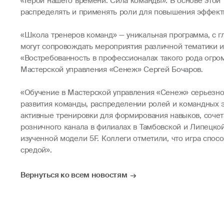
«Герои нашего времени: Сила команды». В основе этой
распределять и применять роли для повышения эффекти
«Школа тренеров команд» — уникальная программа, с г
могут сопровождать мероприятия различной тематики и
«Востребованность в профессионалах такого рода огром
Мастерской управления «Сенеж» Сергей Бочаров.
«Обучение в Мастерской управления «Сенеж» серьезно 
развития команды, распределении ролей и командных э
активные тренировки для формирования навыков, сочет
розничного канала в филиалах в Тамбовской и Липецко
изученной модели 5F. Коллеги отметили, что игра спос
средой».
Вернуться ко всем новостям