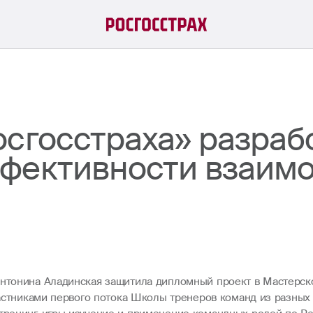
сгосстраха» разраб
фективности взаимо
 Антонина Аладинская защитила дипломный проект в Мастерс
частниками первого потока Школы тренеров команд из разных