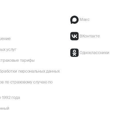
Макс
ВКонтакте
шение
ых услуг
Одноклассники
страховые тарифы
бработки персональных данных
ов по страховому случаю по
 1992 года
енный