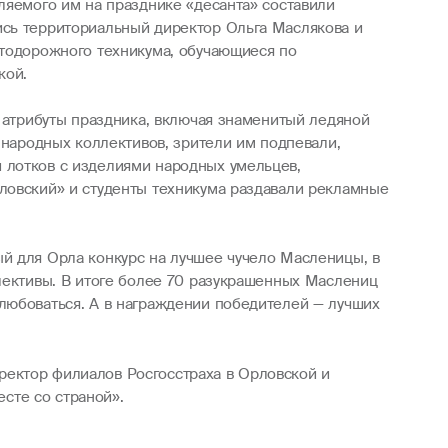
ляемого им на празднике «десанта» составили
ись территориальный директор Ольга Маслякова и
втодорожного техникума, обучающиеся по
кой.
е атрибуты праздника, включая знаменитый ледяной
 народных коллективов, зрители им подпевали,
 лотков с изделиями народных умельцев,
рловский» и студенты техникума раздавали рекламные
й для Орла конкурс на лучшее чучело Масленицы, в
ллективы. В итоге более 70 разукрашенных Маслениц
любоваться. А в награждении победителей — лучших
ректор филиалов Росгосстраха в Орловской и
есте со страной».