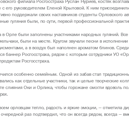
вского филиала Росгосстраха Руслан Нуриев, костяк возглав
е с его руководителем Еленой Крыловой. К ним присоединил
ктивно поддержали своих наставников студенты Орловского а
ные гуляния были, по сути, первой профессиональной практи
ха в Орле были заполнены участниками народных гуляний. Вс
мельчаки, были на месте. Кругом звучали песни в исполнении
сментами, а в воздух был наполнен ароматом блинов. Среди
ся баннер Росгосстраха, рядом с которым сотрудники УО «О
продуктам Росгосстраха.
учился особенно семейным. Одной из забав стал традиционны
вались как отдельные участники, так и целые творческие ко
те слияния Оки и Орлика, чтобы горожане смогли вдоволь по
рах.
ем орловцам тепло, радость и яркие эмоции, — отметила ди
 очередной раз подтвердил, что он всегда рядом, всегда — вм