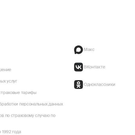
Макс
ВКонтакте
шение
ых услуг
Одноклассники
страховые тарифы
бработки персональных данных
ов по страховому случаю по
 1992 года