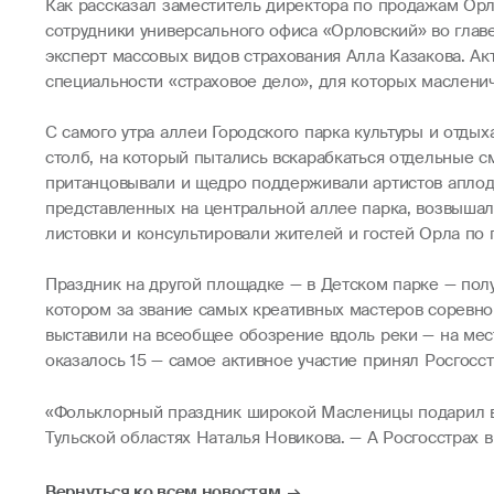
Как рассказал заместитель директора по продажам Орло
сотрудники универсального офиса «Орловский» во глав
эксперт массовых видов страхования Алла Казакова. А
специальности «страховое дело», для которых масленич
С самого утра аллеи Городского парка культуры и отды
столб, на который пытались вскарабкаться отдельные с
пританцовывали и щедро поддерживали артистов аплоди
представленных на центральной аллее парка, возвышал
листовки и консультировали жителей и гостей Орла по 
Праздник на другой площадке — в Детском парке — пол
котором за звание самых креативных мастеров соревно
выставили на всеобщее обозрение вдоль реки — на мес
оказалось 15 — самое активное участие принял Росгосст
«Фольклорный праздник широкой Масленицы подарил вс
Тульской областях Наталья Новикова. — А Росгосстрах в
Вернуться ко всем новостям