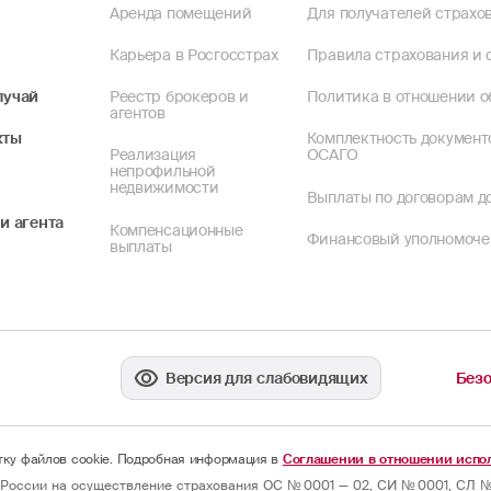
Аренда помещений
Для получателей страхов
Карьера в Росгосстрах
Правила страхования и 
лучай
Реестр брокеров и
Политика в отношении о
агентов
кты
Комплектность документ
Реализация
ОСАГО
непрофильной
недвижимости
Выплаты по договорам до
и агента
Компенсационные
Финансовый уполномоч
выплаты
Версия для слабовидящих
Безо
отку файлов cookie. Подробная информация в
Соглашении в отношении испол
России на осуществление страхования ОС № 0001 — 02, СИ № 0001, СЛ № 