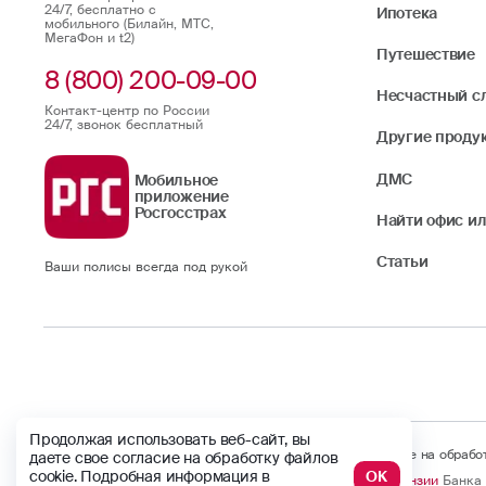
24/7, бесплатно с
Ипотека
мобильного (Билайн, МТС,
МегаФон и t2)
Путешествие
8 (800) 200-09-00
Несчастный с
Контакт-центр по России
24/7, звонок бесплатный
Другие проду
ДМС
Мобильное
приложение
Росгосстрах
Найти офис ил
Статьи
Ваши полисы всегда под рукой
Продолжая использовать веб-сайт, вы
Продолжая использовать веб-сайт, вы даете свое согласие на обраб
даете свое согласие на обработку файлов
cookie. Подробная информация в
ОК
© Официальный сайт
Лицензии
Банка 