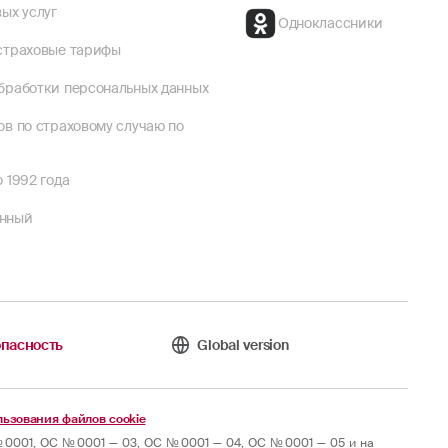
ых услуг
Одноклассники
страховые тарифы
бработки персональных данных
ов по страховому случаю по
 1992 года
енный
пасность
Global version
ьзования файлов cookie
0001, ОС № 0001 — 03, ОС № 0001 — 04, ОС № 0001 — 05 и на