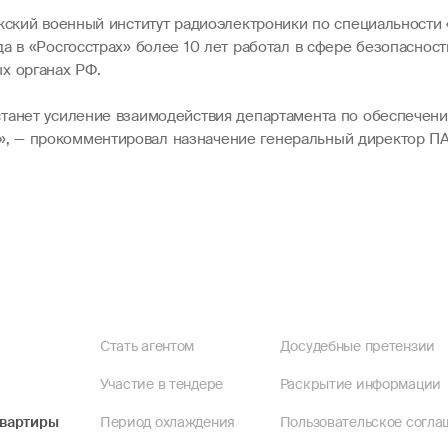
ежский военный институт радиоэлектроники по специальност
а в «Росгосстрах» более 10 лет работал в сфере безопасност
х органах РФ.
станет усиление взаимодействия департамента по обеспече
, — прокомментировал назначение генеральный директор П
Стать агентом
Досудебные претензии
Участие в тендере
Раскрытие информации
квартиры
Период охлаждения
Пользовательское согла