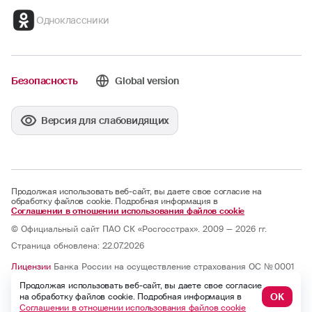
Одноклассники
Безопасность
Global version
Версия для слабовидящих
Продолжая использовать веб-сайт, вы даете свое согласие на
обработку файлов cookie. Подробная информация в
Соглашении в отношении использования файлов cookie
© Официальный сайт ПАО СК «Росгосстрах». 2009 — 2026 гг.
Страница обновлена: 22.07.2026
Лицензии
Банка России на осуществление страхования ОС № 0001
— 02, СИ № 0001, СЛ № 0001, ОС № 0001 — 03, ОС № 0001 — 04, ОС
Продолжая использовать веб-сайт, вы даете свое согласие
№ 0001 — 05 и на осуществление перестрахования ПС № 0001 от
07.10.2025; бессрочные.
ОК
на обработку файлов cookie. Подробная информация в
Юридический адрес: 121059, г. Москва, ул. Киевская, д. 7, к. 1
Соглашении в отношении использования файлов cookie