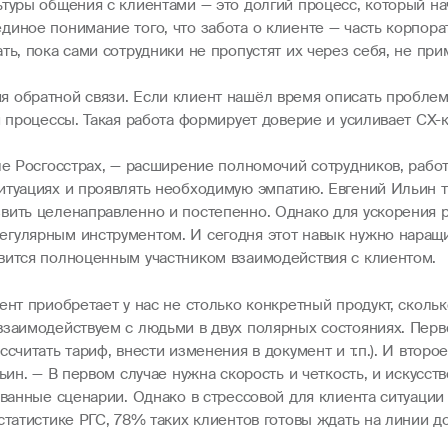
ьтуры общения с клиентами — это долгий процесс, который н
диное понимание того, что забота о клиенте — часть корпор
ь, пока сами сотрудники не пропустят их через себя, не прим
 обратной связи. Если клиент нашёл время описать проблему
 процессы. Такая работа формирует доверие и усиливает CX-к
сле Росгосстрах, — расширение полномочий сотрудников, раб
итуациях и проявлять необходимую эмпатию. Евгений Ильин та
вить целенаправленно и постепенно. Однако для ускорения 
гулярным инструментом. И сегодня этот навык нужно наращив
вится полноценным участником взаимодействия с клиентом.
ент приобретает у нас не столько конкретный продукт, сколь
взаимодействуем с людьми в двух полярных состояниях. Перв
считать тариф, внести изменения в документ и т.п.). И втор
ьин. — В первом случае нужна скорость и четкость, и искусс
ованные сценарии. Однако в стрессовой для клиента ситуации
статистике РГС, 78% таких клиентов готовы ждать на линии д