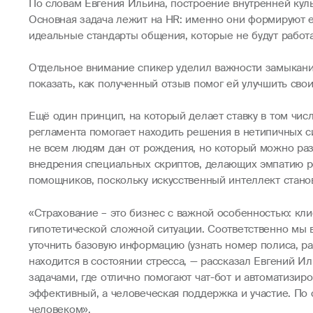
По словам Евгения Ильина, построение внутренней кул
Основная задача лежит на HR: именно они формируют е
идеальные стандарты общения, которые не будут работат
Отдельное внимание спикер уделил важности замыкания
показать, как полученный отзыв помог ей улучшить свои
Ещё один принцип, на который делает ставку в том чи
регламента помогает находить решения в нетипичных с
не всем людям дан от рождения, но который можно раз
внедрения специальных скриптов, делающих эмпатию ре
помощников, поскольку искусственный интеллект стано
«Страхование – это бизнес с важной особенностью: кли
гипотетической сложной ситуации. Соответственно мы 
уточнить базовую информацию (узнать номер полиса, рас
находится в состоянии стресса, — рассказал Евгений Ил
задачами, где отлично помогают чат-бот и автоматизир
эффективный, а человеческая поддержка и участие. По 
человеком».