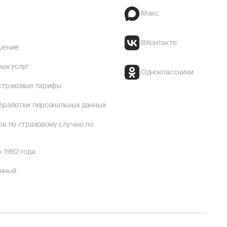
Макс
ВКонтакте
шение
ых услуг
Одноклассники
страховые тарифы
бработки персональных данных
ов по страховому случаю по
 1992 года
енный