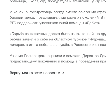
больница, школа, суд, прокуратура и агентский центр Р
И конечно, госстраховцы всегда вместе со своими стра
баталии между представителями разных поколений. В т
РГС поддержали участников юной команды «Дебют» — не
«Борьба на шашечных досках была напряженной, но др
ребята заявили о себе на областном турнире «Чудо-шаш
лидеров, в итоге победила дружба, а Росгосстрах от вс
Участие Росгосстраха оценили и земляки. Директор До
подрастающему поколению и помощь в проведении пра
Вернуться ко всем новостям