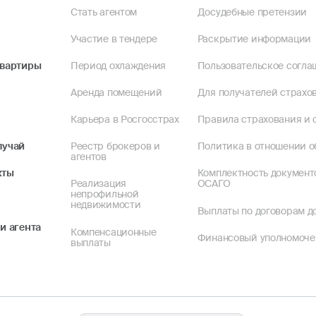
Стать агентом
Досудебные претензии
Участие в тендере
Раскрытие информации
квартиры
Период охлаждения
Пользовательское согла
Аренда помещений
Для получателей страхов
Карьера в Росгосстрах
Правила страхования и 
лучай
Реестр брокеров и
Политика в отношении о
агентов
кты
Комплектность документ
Реализация
ОСАГО
непрофильной
недвижимости
Выплаты по договорам до
и агента
Компенсационные
Финансовый уполномоч
выплаты