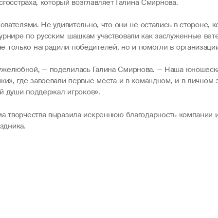
осгосстраха, который возглавляет Галина Смирнова.
хователями. Не удивительно, что они не остались в стороне,
урнире по русским шашкам участвовали как заслуженные вете
 только наградили победителей, но и помогли в организации
ужелюбной, — поделилась Галина Смирнова. — Наша юношеск
ки», где завоевали первые места и в командном, и в личном
ей души поддержал игроков».
ма творчества выразила искреннюю благодарность компании 
здника.