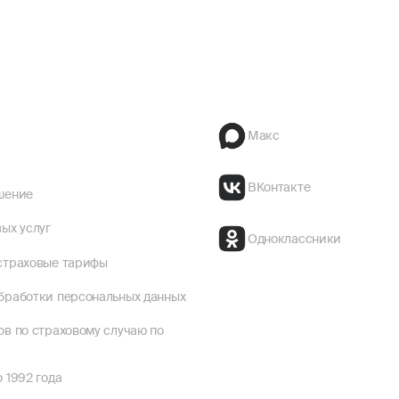
Макс
ВКонтакте
шение
ых услуг
Одноклассники
страховые тарифы
бработки персональных данных
ов по страховому случаю по
 1992 года