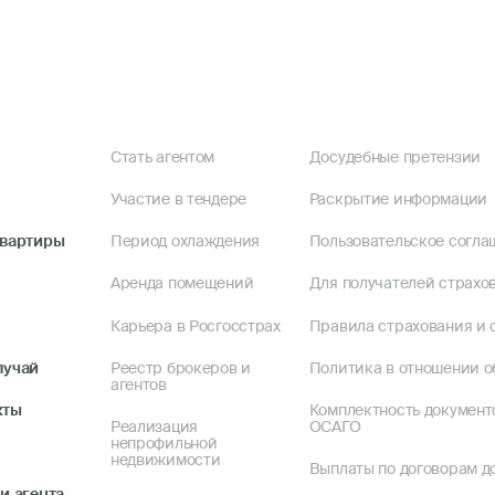
Стать агентом
Досудебные претензии
Участие в тендере
Раскрытие информации
квартиры
Период охлаждения
Пользовательское согла
Аренда помещений
Для получателей страхов
Карьера в Росгосстрах
Правила страхования и 
лучай
Реестр брокеров и
Политика в отношении о
агентов
кты
Комплектность документ
Реализация
ОСАГО
непрофильной
недвижимости
Выплаты по договорам до
и агента