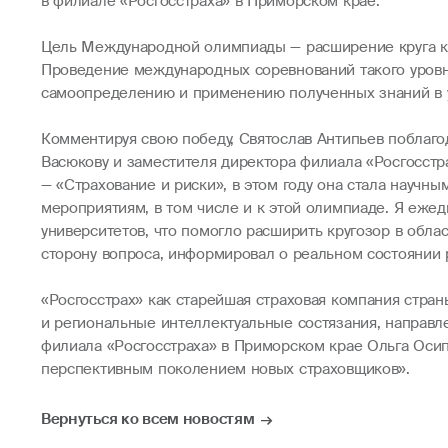
в филиале «Росгосстраха» в Приморском крае.
Цель Международной олимпиады — расширение круга ко
Проведение международных соревнований такого уровня
самоопределению и применению полученных знаний в у
Комментируя свою победу, Святослав Антипьев поблаг
Васюкову и заместителя директора филиала «Росгосст
— «Страхование и риски», в этом году она стала научн
мероприятиям, в том числе и к этой олимпиаде. Я ежед
университетов, что помогло расширить кругозор в облас
сторону вопроса, информировал о реальном состоянии р
«Росгосстрах» как старейшая страховая компания стра
и региональные интеллектуальные состязания, направле
филиала «Росгосстраха» в Приморском крае Ольга Осип
перспективным поколением новых страховщиков».
Вернуться ко всем новостям