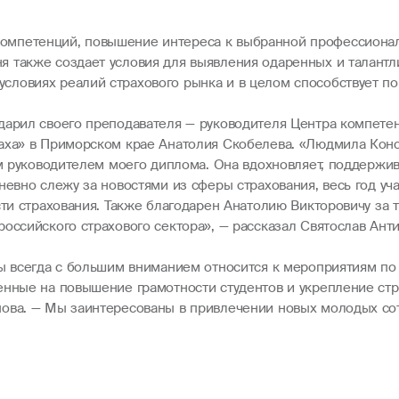
мпетенций, повышение интереса к выбранной профессиональ
 также создает условия для выявления одаренных и талантл
словиях реалий страхового рынка и в целом способствует по
одарил своего преподавателя — руководителя Центра компет
раха» в Приморском крае Анатолия Скобелева. «Людмила Кон
ым руководителем моего диплома. Она вдохновляет, поддержи
невно слежу за новостями из сферы страхования, весь год уч
ти страхования. Также благодарен Анатолию Викторовичу за т
оссийского страхового сектора», — рассказал Святослав Анти
ны всегда с большим вниманием относится к мероприятиям по
нные на повышение грамотности студентов и укрепление стра
ова. — Мы заинтересованы в привлечении новых молодых сот