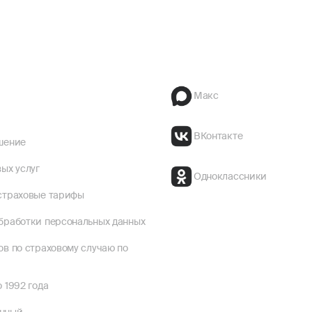
Макс
ВКонтакте
шение
ых услуг
Одноклассники
страховые тарифы
бработки персональных данных
ов по страховому случаю по
 1992 года