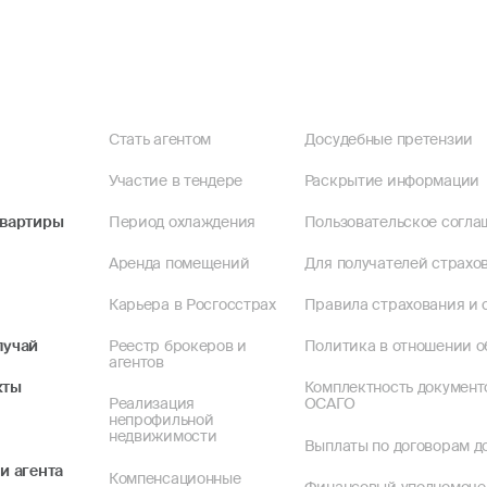
Стать агентом
Досудебные претензии
Участие в тендере
Раскрытие информации
квартиры
Период охлаждения
Пользовательское согла
Аренда помещений
Для получателей страхов
Карьера в Росгосстрах
Правила страхования и 
лучай
Реестр брокеров и
Политика в отношении о
агентов
кты
Комплектность документ
Реализация
ОСАГО
непрофильной
недвижимости
Выплаты по договорам до
и агента
Компенсационные