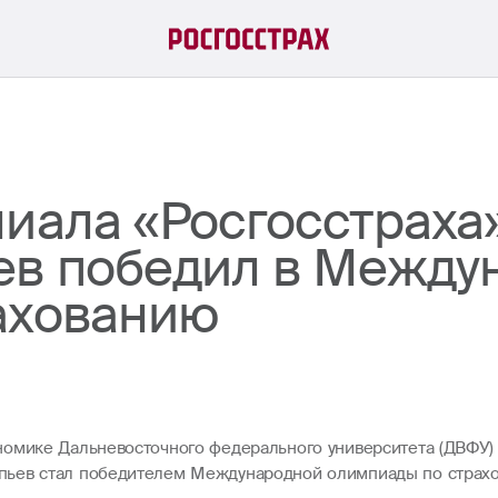
лиала «Росгосстраха
ев победил в Между
ахованию
номике Дальневосточного федерального университета (ДВФУ) 
ьев стал победителем Международной олимпиады по страхов