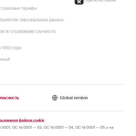
Одноклассники
страховые тарифы
бработки персональных данных
ов по страховому случаю по
 1992 года
енный
пасность
Global version
ьзования файлов cookie
0001, ОС № 0001 — 03, ОС № 0001 — 04, ОС № 0001 — 05 и на