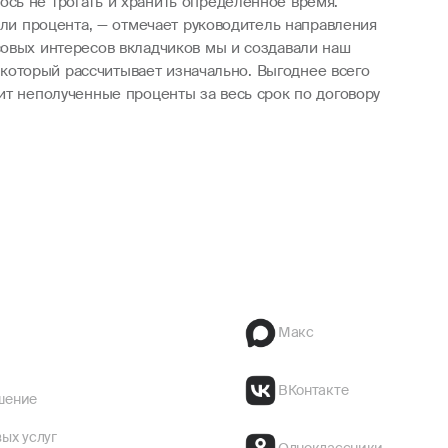
сь не трогать и хранить определенное время.
оли процента, — отмечает руководитель направления
совых интересов вкладчиков мы и создавали наш
а который рассчитывает изначально. Выгоднее всего
ит неполученные проценты за весь срок по договору
Макс
ВКонтакте
шение
ых услуг