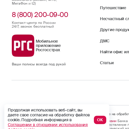
МегаФон и t2)
Путешествие
8 (800) 200-09-00
Несчастный с
Контакт-центр по России
24/7, звонок бесплатный
Другие проду
ДМС
Мобильное
приложение
Росгосстрах
Найти офис ил
Статьи
Ваши полисы всегда под рукой
Продолжая использовать веб-сайт, вы
Продолжая использовать веб-сайт, вы даете свое согласие на обраб
даете свое согласие на обработку файлов
cookie. Подробная информация в
ОК
© Официальный сайт
Лицензии
Банка 
Соглашении в отношении использования
ПАО СК «Росгосстрах». 2009 — 2026 гг.
осуществление п
Юридический адрес