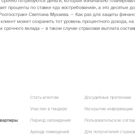
срочно потребуются деньги, которые изначально планировало
ает проценты по ставке «до востребования», а это десятые д
Росгосстрах» Светлана Мухаева. — Как раз для защиты финан
, клиент может сохранить тот уровень процентного дохода, н
срочного вклада — в таком случае страховая выплата состав
Стать агентом
Досудебные претензии
Участие в тендере
Раскрытие информации
квартиры
Период охлаждения
Пользовательское согла
Аренда помещений
Для получателей страхов