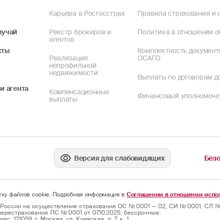
Карьера в Росгосстрах
Правила страхования и 
лучай
Реестр брокеров и
Политика в отношении о
агентов
кты
Комплектность документ
Реализация
ОСАГО
непрофильной
недвижимости
Выплаты по договорам до
и агента
Компенсационные
Финансовый уполномоч
выплаты
Версия для слабовидящих
Безо
отку файлов cookie. Подробная информация в
Соглашении в отношении испол
России на осуществление страхования ОС № 0001 — 02, СИ № 0001, СЛ № 
ерестрахования ПС № 0001 от 07.10.2025; бессрочные.
: 121059, г. Москва, ул. Киевская, д. 7, к. 1