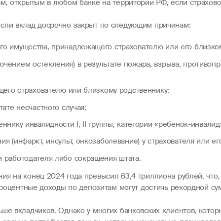
ам, открытым в любом банке на территории РФ, если страхов
если вклад досрочно закрыт по следующим причинам:
го имущества, принадлежащего страхователю или его близко
чением остекления) в результате пожара, взрыва, противопр
ащего страхователю или близкому родственнику;
ате несчастного случая;
нику инвалидности I, II группы, категории «ребенок-инвалид»
я (инфаркт, инсульт, онкозаболевание) у страхователя или ег
и работодателя либо сокращения штата.
ия на конец 2024 года превысил 63,4 триллиона рублей, что,
 процентные доходы по депозитам могут достичь рекордной су
ше вкладчиков. Однако у многих банковских клиентов, которы