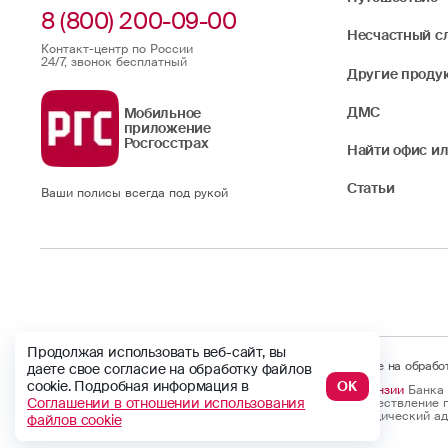
8 (800) 200-09-00
Несчастный с
Контакт-центр по России
24/7, звонок бесплатный
Другие проду
ДМС
Мобильное
приложение
Росгосстрах
Найти офис ил
Статьи
Ваши полисы всегда под рукой
Продолжая использовать веб-сайт, вы
Продолжая использовать веб-сайт, вы даете свое согласие на обраб
даете свое согласие на обработку файлов
cookie. Подробная информация в
ОК
© Официальный сайт
Лицензии
Банка 
Соглашении в отношении использования
ПАО СК «Росгосстрах». 2009 — 2026 гг.
осуществление п
Юридический адрес
файлов cookie
Страница обновлена: 22.07.2026