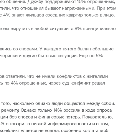
ного общения. Дружбу поддерживают 15% опрошенных,
метили, что отношения бывают напряженными. При этом
ще 4% знают жильцов соседних квартир только в лицо.
отовы выручить в любой ситуации, а 8% принципиально
ались со спорами. У каждого пятого были небольшие
ечеринки и другие бытовые ситуации. Еще по 5%
ов ответили, что не имели конфликтов с жителями
ись по 4% опрошенных, через суд конфликт решал
 того, насколько близко люди общаются между собой.
 ремонту. Однако только 14% россиян в ходе опроса
ации без споров и финансовых потерь. Показательно,
 Это говорит о низкой информированности и о том,
конфликт удается не всегда, особенно когда ущерб