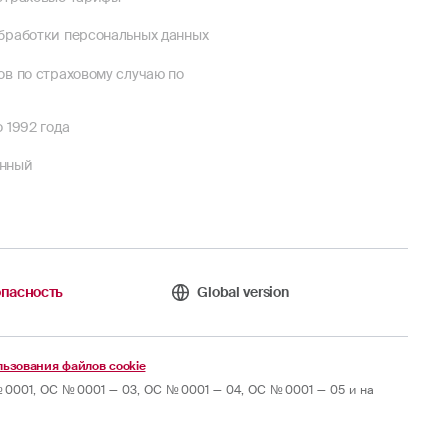
бработки персональных данных
ов по страховому случаю по
 1992 года
енный
пасность
Global version
ьзования файлов cookie
0001, ОС № 0001 — 03, ОС № 0001 — 04, ОС № 0001 — 05 и на