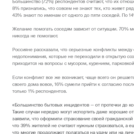
Большинство (72%) респондентов считают, что их отн
8% признались, что совсем не знают тех, кто живет р
43% знают по именам от одного до пяти соседей. По 14
Желание помогать соседям зависит от ситуации. 70% мо
никогда не помогают.
Россияне рассказали, что серьезные конфликты между 
недопонимания, которые не переходили в открытую ссо
приходится на вопросы с мусором, курением, парковкой
Если конфликт все же возникает, чаще всего он решает
своего дома вовсе, 16% сумели прийти к согласию пос
только 1% респондентов.
«Большинство бытовых инцидентов — от протечки до ко
Такие случаи нередко могут испортить даже хорошие о
заявили, что оформили страхование своей гражданской 
что 39% жителей не считают нужным страховаться, а е
что многие продолжают полагаться на удачу или на лич