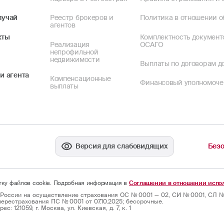
лучай
Реестр брокеров и
Политика в отношении о
агентов
кты
Комплектность документ
Реализация
ОСАГО
непрофильной
недвижимости
Выплаты по договорам до
и агента
Компенсационные
Финансовый уполномоч
выплаты
Версия для слабовидящих
Безо
отку файлов cookie. Подробная информация в
Соглашении в отношении испол
России на осуществление страхования ОС № 0001 — 02, СИ № 0001, СЛ № 
ерестрахования ПС № 0001 от 07.10.2025; бессрочные.
: 121059, г. Москва, ул. Киевская, д. 7, к. 1