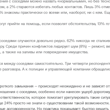
ошения с соседями можно назвать «нормальными», но без тес
ядом, а 2% стараются избегать любых контактов. Лишь 3% от
% знакомы практически со всеми или, наоборот, ни с кем. Е
гут прийти на помощь, если позволят обстоятельства, 13% г
соседями случаются довольно редко. 62% никогда не сталкив
ру. Среди причин конфликтов лидирует шум (8%) — ремонт, в
, а также на заливы или повреждение имущества.
ся между соседями самостоятельно. Три четверти респондент
ле разговора. А к полиции и управляющей компании обращал
роткого замыкания — происходят неожиданно и не зависят от
тношения с соседями, особенно если нанесен ущерб дорогому
ответственности, которое помогает урегулировать такие ситу
ще 24% просто не знали о существовании такой возможности.
ные договоренности. Но практика показывает: быстро решить 