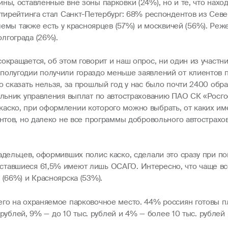
ы, оставленные вне зоны парковки (24%), но и те, что наход
нтирейтинга стал Санкт-Петербург: 68% респондентов из Севе
ы также есть у красноярцев (57%) и москвичей (56%). Реж
лгограда (26%).
окращается, об этом говорит и наш опрос, ни один из участн
полугодии получили гораздо меньше заявлений от клиентов п
о сказать нельзя, за прошлый год у нас было почти 2400 об
чальник управления выплат по автострахованию ПАО СК «Росг
аско, при оформлении которого можно выбрать, от каких име
ентов, но далеко не все программы добровольного автострах
адельцев, оформивших полис каско, сделали это сразу при по
ставшиеся 61,5% имеют лишь ОСАГО. Интересно, что чаще вс
 (66%) и Красноярска (53%).
го на охраняемое парковочное место. 44% россиян готовы пла
. рублей, 9% — до 10 тыс. рублей и 4% — более 10 тыс. рублей 