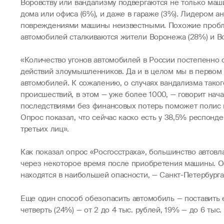
Воровству или вандализму подвергаются не только машин
дома или офиса (6%), и даже в гараже (3%). Лидером а
повреждениями машины неизвестными. Похожие проблем
автомобилей сталкиваются жители Воронежа (28%) и Во
«Количество угонов автомобилей в России постепенно с
действий злоумышленников. Да и в целом мы в первом 
автомобилей. К сожалению, о случаях вандализма таког
происшествий, в этом — уже более 1000, — говорит на
последствиями без финансовых потерь поможет полис к
Опрос показал, что сейчас каско есть у 38,5% респонд
третьих лиц».
Как показал опрос «Росгосстраха», большинство автовл
через некоторое время после приобретения машины. О
находятся в наибольшей опасности, — Санкт-Петербурга
Еще один способ обезопасить автомобиль — поставить е
четверть (24%) — от 2 до 4 тыс. рублей, 19% — до 6 тыс