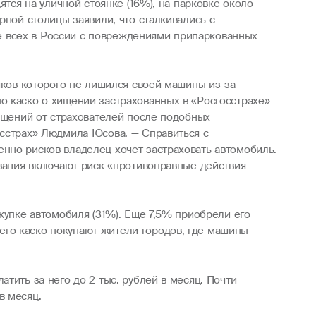
ятся на уличной стоянке (16%), на парковке около
рной столицы заявили, что сталкивались с
е всех в России с повреждениями припаркованных
иков которого не лишился своей машины из-за
о каско о хищении застрахованных в «Росгосстрахе»
ращений от страхователей после подобных
осстрах» Людмила Юсова. — Справиться с
нно рисков владелец хочет застраховать автомобиль.
ования включают риск «противоправные действия
купке автомобиля (31%). Еще 7,5% приобрели его
его каско покупают жители городов, где машины
тить за него до 2 тыс. рублей в месяц. Почти
в месяц.