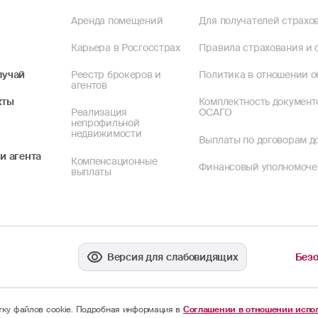
Аренда помещений
Для получателей страхов
Карьера в Росгосстрах
Правила страхования и 
лучай
Реестр брокеров и
Политика в отношении о
агентов
кты
Комплектность документ
Реализация
ОСАГО
непрофильной
недвижимости
Выплаты по договорам до
и агента
Компенсационные
Финансовый уполномоч
выплаты
Версия для слабовидящих
Безо
отку файлов cookie. Подробная информация в
Соглашении в отношении испол