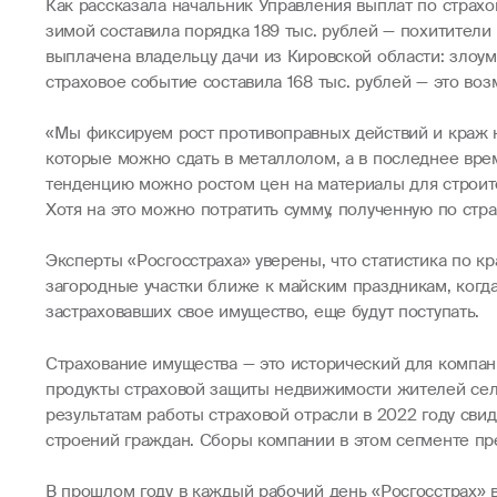
Как рассказала начальник Управления выплат по страх
зимой составила порядка 189 тыс. рублей — похитители
выплачена владельцу дачи из Кировской области: злоу
страховое событие составила 168 тыс. рублей — это в
«Мы фиксируем рост противоправных действий и краж н
которые можно сдать в металлолом, а в последнее вр
тенденцию можно ростом цен на материалы для строител
Хотя на это можно потратить сумму, полученную по стр
Эксперты «Росгосстраха» уверены, что статистика по к
загородные участки ближе к майским праздникам, когд
застраховавших свое имущество, еще будут поступать.
Страхование имущества — это исторический для компани
продукты страховой защиты недвижимости жителей села
результатам работы страховой отрасли в 2022 году сви
строений граждан. Сборы компании в этом сегменте пре
В прошлом году в каждый рабочий день «Росгосстрах» 