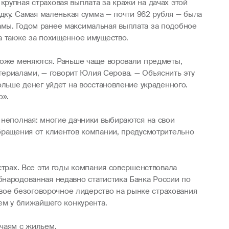
рупная страховая выплата за кражи на дачах этой
одку. Самая маленькая сумма — почти 962 рубля — была
амы. Годом ранее максимальная выплата за подобное
 а также за похищенное имущество.
 тоже меняются. Раньше чаще воровали предметы,
ериалами, — говорит Юлия Серова. — Объяснить эту
ольше денег уйдет на восстановление украденного.
о».
 неполная: многие дачники выбираются на свои
обращения от клиентов компании, предусмотрительно
страх. Все эти годы компания совершенствовала
бнародованная недавно статистика Банка России по
 свое безоговорочное лидерство на рынке страхования
ем у ближайшего конкурента.
учаям с жильем.