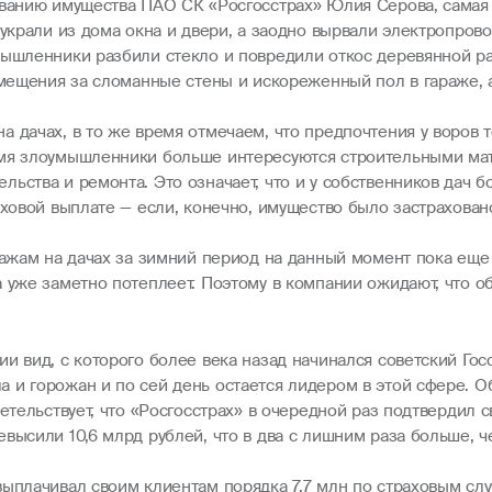
ованию имущества ПАО СК «Росгосстрах» Юлия Серова, самая к
 украли из дома окна и двери, а заодно вырвали электропров
мышленники разбили стекло и повредили откос деревянной р
озмещения за сломанные стены и искореженный пол в гараже,
а дачах, в то же время отмечаем, что предпочтения у воров
емя злоумышленники больше интересуются строительными мат
ьства и ремонта. Это означает, что и у собственников дач б
аховой выплате — если, конечно, имущество было застрахован
ражам на дачах за зимний период на данный момент пока еще
а уже заметно потеплеет. Поэтому в компании ожидают, что 
и вид, с которого более века назад начинался советский Гос
 и горожан и по сей день остается лидером в этой сфере. О
детельствует, что «Росгосстрах» в очередной раз подтвердил
высили 10,6 млрд рублей, что в два с лишним раза больше, ч
выплачивал своим клиентам порядка 7,7 млн по страховым сл