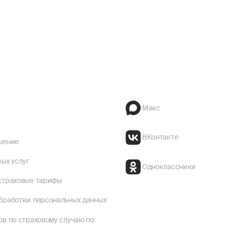
Макс
ВКонтакте
шение
ых услуг
Одноклассники
страховые тарифы
бработки персональных данных
ов по страховому случаю по