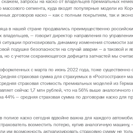
— скажем, запросы на каско от владельцев премиальных немец
о массового сегмента, куда входят популярные модели из Кор
нных договоров каско — как с полным покрытием, так и эконо
есяца в нашей стране продавались преимущественно российски
 владельцев, — говорит директор направления по управлени
ситуации прогнозировать динамику изменения стоимости запч
совой подушке безопасности на случай аварии — а таковой и я
ла, но с учетом сохраняющегося дефицита запчастей мы счита
, оформленных с марта по июнь 2022 года, тоже существенно
редняя страховая сумма для страхуемых в «Росгосстрахе» маш
 средняя страховая стоимость премиальных моделей из Герман
авляет сейчас 1,7 млн рублей, что на 56% выше аналогичного
на 44% — средняя страховая сумма по договорам каско для п
 полисе каско сегодня вдвойне важна для каждого автомобил
страхователь возместить потерю, купив аналогичную машину, 
ли им возможность актуализировать страховую сумму не толь