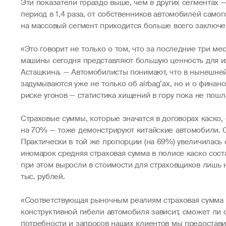
Эти показатели гораздо выше, чем в других сегментах 
период в 1,4 раза, от собственников автомобилей самог
на массовый сегмент приходится больше всего заключе
«Это говорит не только о том, что за последние три м
машины сегодня представляют большую ценность для их
Асташкина. — Автомобилисты понимают, что в нынешней 
задумываются уже не только об airbag’ах, но и о финан
риске угонов — статистика хищений в гору пока не пош
Страховые суммы, которые значатся в договорах каско
на 70% — тоже демонстрируют китайские автомобили. С
Практически в той же пропорции (на 69%) увеличилась
иномарок средняя страховая сумма в полисе каско сост
при этом выросли в стоимости для страховщиков лишь 
тыс. рублей.
«Соответствующая рыночным реалиям страховая сумма в
конструктивной гибели автомобиля зависит, сможет ли 
потребности и запросов наших клиентов мы предостави