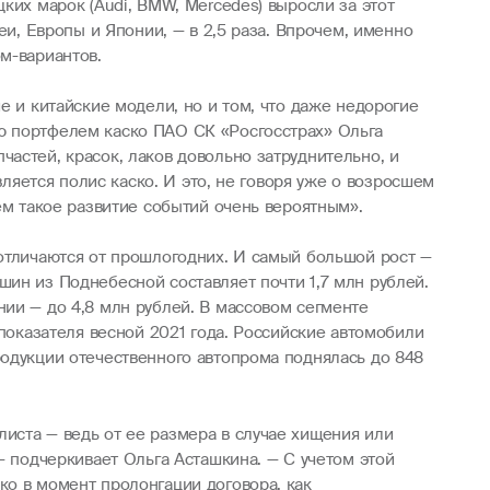
ких марок (Audi, BMW, Mercedes) выросли за этот
еи, Европы и Японии, — в 2,5 раза. Впрочем, именно
м-вариантов.
е и китайские модели, но и том, что даже недорогие
ю портфелем каско ПАО СК «Росгосстрах» Ольга
астей, красок, лаков довольно затруднительно, и
вляется полис каско. И это, не говоря уже о возросшем
ем такое развитие событий очень вероятным».
 отличаются от прошлогодних. И самый большой рост —
ин из Поднебесной составляет почти 1,7 млн рублей.
ии — до 4,8 млн рублей. В массовом сегменте
 показателя весной 2021 года. Российские автомобили
родукции отечественного автопрома поднялась до 848
иста — ведь от ее размера в случае хищения или
— подчеркивает Ольга Асташкина. — С учетом этой
ко в момент пролонгации договора, как