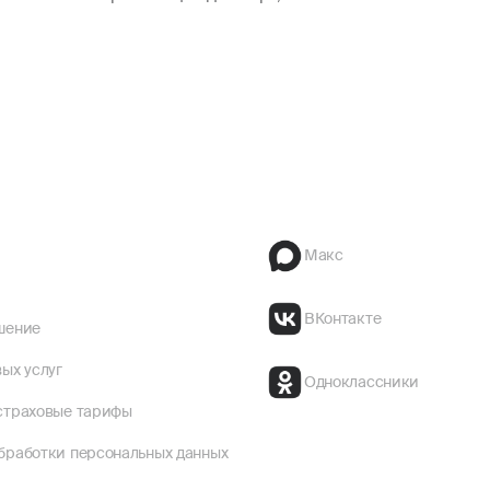
Макс
ВКонтакте
шение
ых услуг
Одноклассники
страховые тарифы
бработки персональных данных