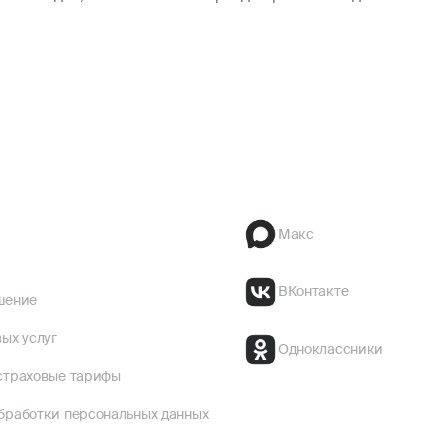
Макс
ВКонтакте
шение
ых услуг
Одноклассники
страховые тарифы
бработки персональных данных