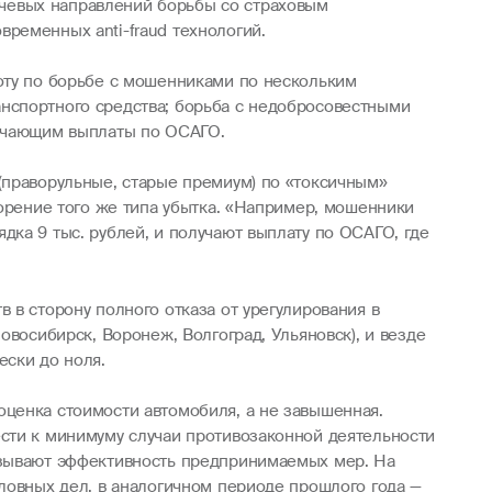
чевых направлений борьбы со страховым
ременных anti-fraud технологий.
боту по борьбе с мошенниками по нескольким
нспортного средства; борьба с недобросовестными
учающим выплаты по ОСАГО.
(праворульные, старые премиум) по «токсичным»
торение того же типа убытка. «Например, мошенники
ка 9 тыс. рублей, и получают выплату по ОСАГО, где
 в сторону полного отказа от урегулирования в
овосибирск, Воронеж, Волгоград, Ульяновск), и везде
ески до ноля.
оценка стоимости автомобиля, а не завышенная.
ести к минимуму случаи противозаконной деятельности
казывают эффективность предпринимаемых мер. На
ловных дел, в аналогичном периоде прошлого года —