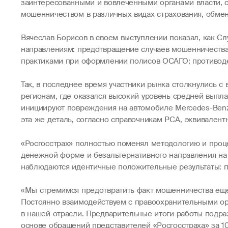
заинтересованными и вовлеченными органами власти, 
мошенничеством в различных видах страхования, обмен
Вячеслав Борисов в своем выступлении показал, как С
направлениям: предотвращение случаев мошенничества 
практиками при оформлении полисов ОСАГО; противо
Так, в последнее время участники рынка столкнулись 
регионам, где оказался высокий уровень средней выпла
инициируют повреждения на автомобиле Mercedes-Benz 
эта же деталь, согласно справочникам РСА, эквивалентн
«Росгосстрах» полностью поменял методологию и процес
денежной форме и безальтернативного направления на р
наблюдаются идентичные положительные результаты: по
«Мы стремимся предотвратить факт мошенничества еще 
Постоянно взаимодействуем с правоохранительными орг
в нашей отрасли. Предварительные итоги работы подр
основе обращений представителей «Росгосстраха» за 1