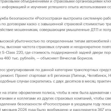
страховыми объединениями и страховыми организациями клю
 информацией и изучение успешного опыта использования сов
лужба безопасности «Росгосстраха» выстроила системную ра
по договорам каско с завышенной страховой стоимостью тра
действие мошенникам, совершающим умышленные ДТП и пол
с высокой убыточностью по определенным типам автомобилей 
ты, высокая частота страховых случаев и неоднократное пов
S-Class 220, где стоимость поддержанной задней двери поряд
а 460 тыс. рублей», — объясняет Вячеслав Борисов.
с урегулирования по данной категории транспортных средств
емонт. Проект стартовал в 6 регионах (Липецк, Челябинск, Н
добные случаи сократились с двух десятков в месяц практич
на этапе оформления полиса, чтобы в нем была адекватная 
анами и коллегами из других страховых компаний, чтобы св
азделения безопасности «Росгосстраха» в уходящем году по
0 месяцев 2024 года было возбуждено и расследуется 367 уго