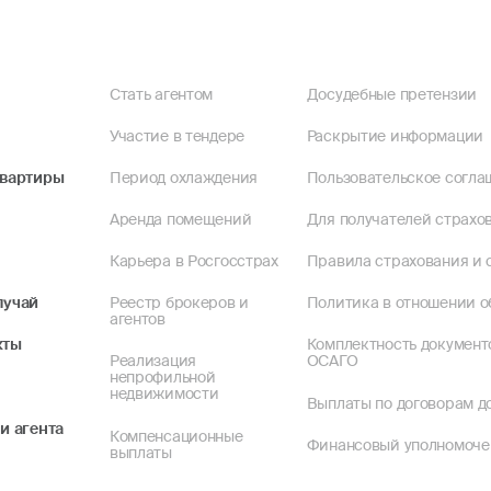
Стать агентом
Досудебные претензии
Участие в тендере
Раскрытие информации
квартиры
Период охлаждения
Пользовательское согла
Аренда помещений
Для получателей страхов
Карьера в Росгосстрах
Правила страхования и 
лучай
Реестр брокеров и
Политика в отношении о
агентов
кты
Комплектность документ
Реализация
ОСАГО
непрофильной
недвижимости
Выплаты по договорам до
и агента
Компенсационные
Финансовый уполномоч
выплаты