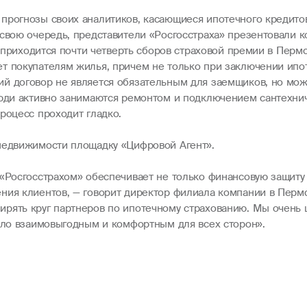
прогнозы своих аналитиков, касающиеся ипотечного кредито
 свою очередь, представители «Росгосстраха» презентовали 
я приходится почти четверть сборов страховой премии в Перм
т покупателям жилья, причем не только при заключении ипо
й договор не является обязательным для заемщиков, но може
люди активно занимаются ремонтом и подключением сантехниче
роцесс проходит гладко.
 недвижимости площадку «Цифровой Агент».
 «Росгосстрахом» обеспечивает не только финансовую защит
ния клиентов, — говорит директор филиала компании в Перм
рять круг партнеров по ипотечному страхованию. Мы очень 
было взаимовыгодным и комфортным для всех сторон».