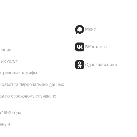
Макс
ВКонтакте
шение
ых услуг
Одноклассники
страховые тарифы
бработки персональных данных
ов по страховому случаю по
 1992 года
енный