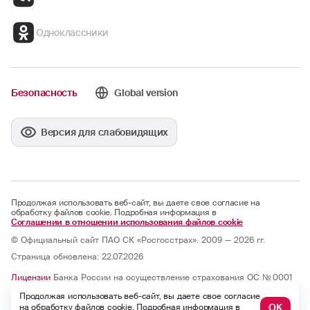
Одноклассники
Безопасность
Global version
Версия для слабовидящих
Продолжая использовать веб-сайт, вы даете свое согласие на
обработку файлов cookie. Подробная информация в
Соглашении в отношении использования файлов cookie
© Официальный сайт ПАО СК «Росгосстрах». 2009 — 2026 гг.
Страница обновлена: 22.07.2026
Лицензии
Банка России на осуществление страхования ОС № 0001
— 02, СИ № 0001, СЛ № 0001, ОС № 0001 — 03, ОС № 0001 — 04, ОС
Продолжая использовать веб-сайт, вы даете свое согласие
№ 0001 — 05 и на осуществление перестрахования ПС № 0001 от
07.10.2025; бессрочные.
ОК
на обработку файлов cookie. Подробная информация в