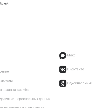
блей.
Макс
ВКонтакте
шение
ых услуг
Одноклассники
страховые тарифы
бработки персональных данных