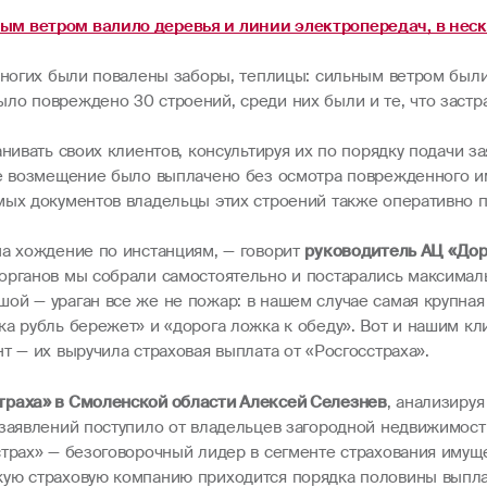
ым ветром валило деревья и линии электропередач, в нес
 многих были повалены заборы, теплицы: сильным ветром бы
ло повреждено 30 строений, среди них были и те, что застра
нивать своих клиентов, консультируя их по порядку подачи за
ое возмещение было выплачено без осмотра поврежденного и
мых документов владельцы этих строений также оперативно 
на хождение по инстанциям, — говорит
руководитель АЦ «Дор
 органов мы собрали самостоятельно и постарались максималь
й — ураган все же не пожар: в нашем случае самая крупная 
а рубль бережет» и «дорога ложка к обеду». Вот и нашим кл
т — их выручила страховая выплата от «Росгосстраха».
траха» в Смоленской области Алексей Селезнев
, анализиру
 заявлений поступило от владельцев загородной недвижимост
страх» — безоговорочный лидер в сегменте страхования имущ
ую страховую компанию приходится порядка половины выплат