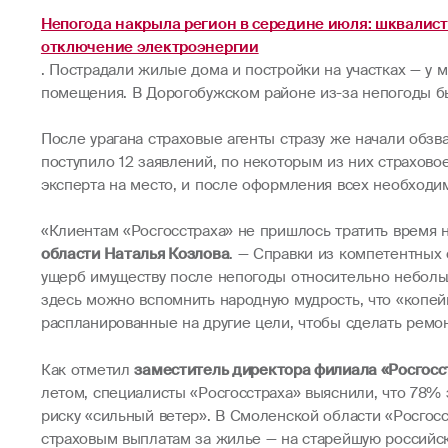
Непогода накрыла регион в середине июля: шквалист
отключение электроэнергии
. Пострадали жилые дома и постройки на участках — у
помещения. В Дорогобужском районе из-за непогоды бы
После урагана страховые агенты стразу же начали обзва
поступило 12 заявлений, по некоторым из них страхов
эксперта на место, и после оформления всех необходи
«Клиентам «Росгосстраха» не пришлось тратить время 
области Наталья Козлова
. — Справки из компетентных
ущерб имуществу после непогоды относительно небольшо
здесь можно вспомнить народную мудрость, что «копейк
распланированные на другие цели, чтобы сделать ремон
Как отметил
заместитель директора филиала «Росгосс
летом, специалисты «Росгосстраха» выяснили, что 78%
риску «сильный ветер». В Смоленской области «Росгос
страховым выплатам за жилье — на старейшую российск