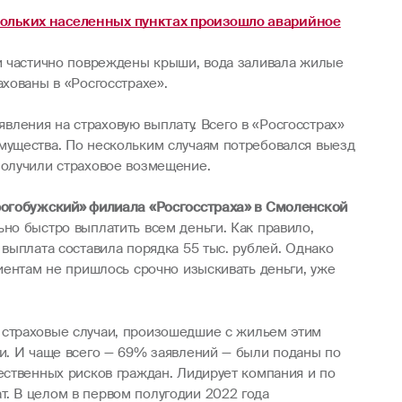
кольких населенных пунктах произошло аварийное
ли частично повреждены крыши, вода заливала жилые
хованы в «Росгосстрахе».
явления на страховую выплату. Всего в «Росгосстрах»
мущества. По нескольким случаям потребовался выезд
получили страховое возмещение.
огобужский» филиала «Росгосстраха» в Смоленской
но быстро выплатить всем деньги. Как правило,
выплата составила порядка 55 тыс. рублей. Однако
иентам не пришлось срочно изыскивать деньги, уже
я страховые случаи, произошедшие с жильем этим
и. И чаще всего — 69% заявлений — были поданы по
ественных рисков граждан. Лидирует компания и по
. В целом в первом полугодии 2022 года