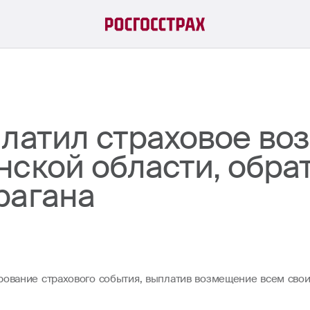
платил страховое в
нской области, обра
рагана
рование страхового события, выплатив возмещение всем сво