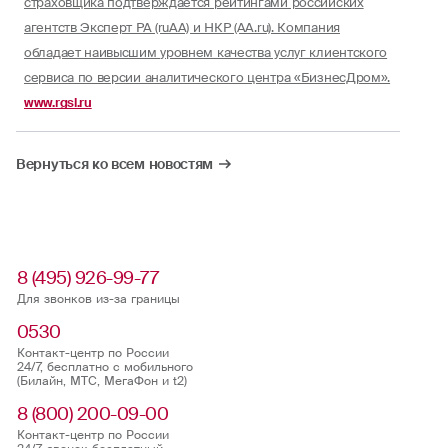
страховщика подтверждается рейтингами российских
агентств Эксперт РА (ruAA) и НКР (AA.ru). Компания
обладает наивысшим уровнем качества услуг клиентского
сервиса по версии аналитического центра «БизнесДром».
www.rgsl.ru
Вернуться ко всем новостям
8 (495) 926-99-77
Для звонков из-за границы
0530
Контакт-центр по России
24/7, бесплатно с мобильного
(Билайн, МТС, МегаФон и t2)
8 (800) 200-09-00
Контакт-центр по России