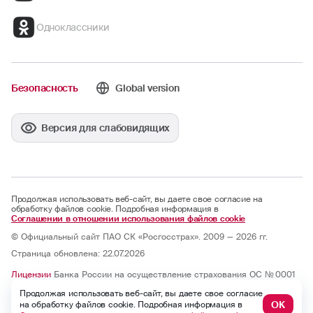
Одноклассники
Безопасность
Global version
Версия для слабовидящих
Продолжая использовать веб-сайт, вы даете свое согласие на
обработку файлов cookie. Подробная информация в
Соглашении в отношении использования файлов cookie
© Официальный сайт ПАО СК «Росгосстрах». 2009 — 2026 гг.
Страница обновлена: 22.07.2026
Лицензии
Банка России на осуществление страхования ОС № 0001
— 02, СИ № 0001, СЛ № 0001, ОС № 0001 — 03, ОС № 0001 — 04, ОС
Продолжая использовать веб-сайт, вы даете свое согласие
№ 0001 — 05 и на осуществление перестрахования ПС № 0001 от
07.10.2025; бессрочные.
ОК
на обработку файлов cookie. Подробная информация в