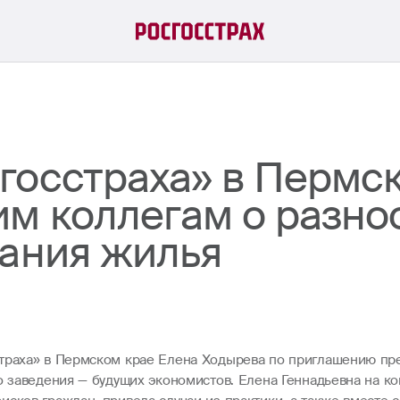
госстраха» в Пермс
им коллегам о разно
вания жилья
страха» в Пермском крае Елена Ходырева по приглашению п
о заведения — будущих экономистов. Елена Геннадьевна на к