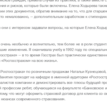
сков граждан, привела случаи из практики, а также вместе 
оения и рисков, которые были включены. Елена Ходырева так
ии этих документов, обратив внимание на то, что для старшек
 что немаловажно, — дополнительным заработком к стипендии
и они с интересом задавали вопросы, на которые Елена Ходы
— очень необычно и волнительно, тем более не в роли студен
шие изменения. Я оканчивала учебу в 1992 году по специальн
госстрахе» — в то время Госстрах был практически единствен
с «Росгосстрахом» на всю жизнь».
Росгосстраха» по розничным продажам Натальи Кузнецовой, 
нятия проходят на кафедре в именной аудитории «Росгосстра
иалистов компании и демонстрировать все плюсы будущей пр
 профессии ребят, обучающихся на факультете «Банковское и 
 тому, что могут оформить страховой договор для клиента со
 нюансах современного страхования».