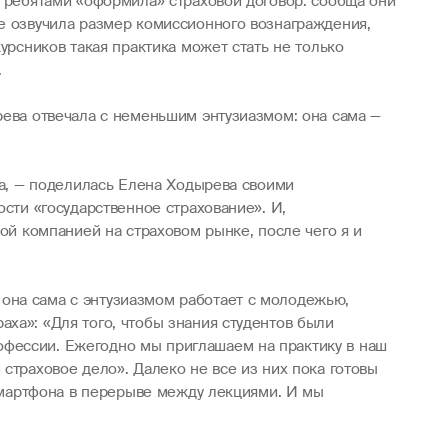
с ребятами «оформила» страховой договор: сообща они
же озвучила размер комиссионного вознаграждения,
урсников такая практика может стать не только
.
рева отвечала с неменьшим энтузиазмом: она сама —
та, — поделилась Елена Ходырева своими
ости «государственное страхование». И,
ной компанией на страховом рынке, после чего я и
она сама с энтузиазмом работает с молодежью,
ха»: «Для того, чтобы знания студентов были
офессии. Ежегодно мы приглашаем на практику в наш
страховое дело». Далеко не все из них пока готовы
 смартфона в перерыве между лекциями. И мы