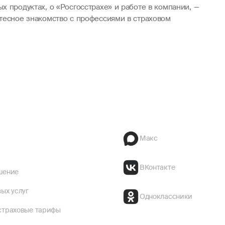
 продуктах, о «Росгосстрахе» и работе в компании, —
 тесное знакомство с профессиями в страховом
Макс
ВКонтакте
шение
ых услуг
Одноклассники
страховые тарифы