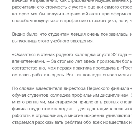
важном направлении, как страхование имущественных ри
рассчитали его стоимость с учетом оценки самого стр
которое мог бы получить страховой агент при оформлен
способом «окунуться» в профессию страховщика, но и,
Видно было, что студентам лекция очень понравилась, 
выпускница этого учебного заведения.
«Оказаться в стенах родного колледжа спустя 32 года 
впечатлениями. — За столько лет здесь произошли боль
соответственно, моя первая практика проходила в «Рос
осталась работать здесь. Вот так колледж связал меня 
По словам заместителя директора Пермского филиала «
обучая студентов колледжа профильным дисциплинам. За
многогранными, мы стараемся привлекать разных спец
филиал студентов колледжа — для адаптации к реальной
работать в страховании, а многие искренне удивляются
стараемся рассказывать ребятам обо всех новшествах и