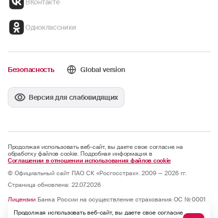
ВКонтакте
Одноклассники
Безопасность
Global version
Версия для слабовидящих
Продолжая использовать веб-сайт, вы даете свое согласие на
обработку файлов cookie. Подробная информация в
Соглашении в отношении использования файлов cookie
© Официальный сайт ПАО СК «Росгосстрах». 2009 — 2026 гг.
Страница обновлена: 22.07.2026
Лицензии
Банка России на осуществление страхования ОС № 0001
— 02, СИ № 0001, СЛ № 0001, ОС № 0001 — 03, ОС № 0001 — 04, ОС
Продолжая использовать веб-сайт, вы даете свое согласие
№ 0001 — 05 и на осуществление перестрахования ПС № 0001 от