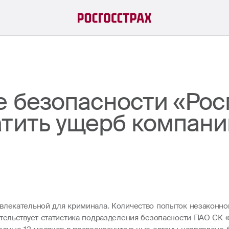
е безопасности «Рос
тить ущерб компании
влекательной для криминала. Количество попыток незаконног
етельствует статистика подразделения безопасности ПАО СК «