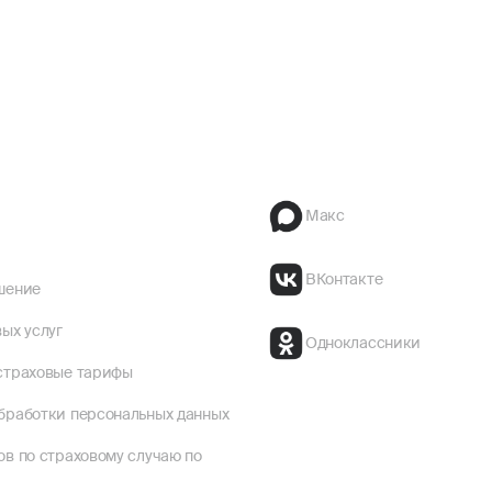
Макс
ВКонтакте
шение
ых услуг
Одноклассники
страховые тарифы
бработки персональных данных
ов по страховому случаю по