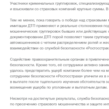
Участники криминальных группировок, специализирующ
и взыскивали со страховых компаний крупные суммы. В
Тем не менее, пока говорить о победе над страховым
имитации ДТП применяют и реальные столкновения под
мошеннических группировок бывших или действующих с
документировании ДТП порой позволяет таким группиро
автомошенников с четким распределением ролей и жес
взаимодействии со службой безопасности «Росгосстрах
Содействие правоохранительным органам в привлечении
безопасности. Кроме того, её сотрудники активно зани
удалось предотвратить ущерб компании более чем на ми
сотрудники безопасности «Росгосстраха» уличили их в
в выплате после тщательного изучения обстоятельств за
возмещения ущерба по уголовным и выплатным делам.
Несмотря на достигнутые результаты, служба безопасн
по пресечению страхового мошенничества и защите инт