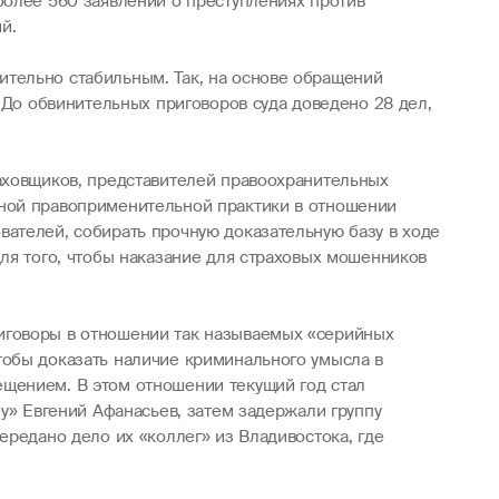
более 560 заявлений о преступлениях против
й.
тельно стабильным. Так, на основе обращений
 До обвинительных приговоров суда доведено 28 дел,
раховщиков, представителей правоохранительных
шной правоприменительной практики в отношении
ателей, собирать прочную доказательную базу в ходе
ля того, чтобы наказание для страховых мошенников
иговоры в отношении так называемых «серийных
тобы доказать наличие криминального умысла в
ещением. В этом отношении текущий год стал
ey» Евгений Афанасьев, затем задержали группу
ередано дело их «коллег» из Владивостока, где