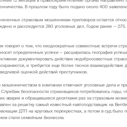
полные 12 месяцев в правоохранительные органы направлено 
нничества. В прошлом году было подано около 400 заявлени
ынесенных страховым мошенникам приговоров остается относи
ждено и расследуется 280 уголовных дел. Годом ранее — 275.
и говорят о том, что неоднократные совместные встречи ст
риносят определенные успехи — расширилась география успе
ктивнее документировать действия недобросовестных страхов
сохраняются, и требуется еще более тесное взаимодействие д
ведливой оценкой действий преступников.
м мошенничеством в компании отмечают уголовные дела и пр
 Службам безопасности страховщиков потребовались годы, ч
их аварии и обращавшихся десятками раз за страховым возм
авлен за решетку самый известный «автоподставщик на Bentl
окации ДТП на круговых перекрестках, а потом в суд было п
нием стали семейным бизнесом.