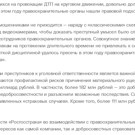
ихся на провокации ДТП на круговом движении, довольно до
 этом году правоохранительные органы нашли правовой подх
и мошенниками не приходится — наряду с «классическими» с
 видеокамерами, чтобы доказать преступный умысел было сло
отрудников правоохранительных органов. Совокупное знани
вкам на протяжении длительного времени не привлекать к с
ткой дисциплиной удалось пресечь в этом году правоохрани
а».
 преступников к уголовной ответственности является важно
маются профилактикой рисков причинения материального ущер
ллиард рублей. В частности, более 182 млн рублей — это доб
 недобросовестности и разъяснили возможные последствия. 
явленных «страховых случаев». Кроме того, более 111 млн ру
ости «Росгосстраха» во взаимодействии с правоохранительны
ересов как самой компании, так и добросовестных страховат