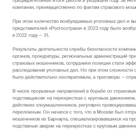
предварительные итоги работы в уходящем году. За не
компании, преимущественно по фактам страхового моше
При этом количество возбуждаемых уголовных дел и в
представителей «Росгосстраха» в 2023 году было возбу
в 2022 году — 31.
Результаты деятельности службы безопасности компани
органов, прокуратуры, региональных администраций п
страховых мошенников, сотрудники полиции стали эффе
расследования уголовных дел. Но при этом сложности 
было действительно неотвратимым, а приговоры — спра
В числе прорывных направлений в борьбе со страховы
подставщиков» на перекрестках с круговым движением.
действиях злоумышленников, регулярно провоцировавш
переломным. Он начался с того, что в Москве был отпр
мошенников из Барнаула, специализировавшихся на пров
подставные аварии на перекрестках с круговым движе