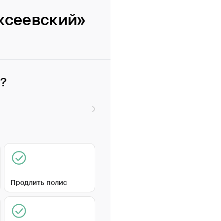
ксеевский»
и?
Продлить полис