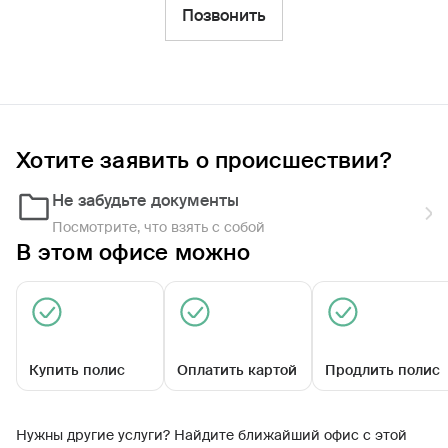
Фильтры
Позвонить
Обратиться по страховому случаю
Ближайшие
Хотите заявить о происшествии?
Агентский центр «Бабаевский»
Закрыт сегодня
Не забудьте документы
Посмотрите, что взять с собой
В этом офисе можно
Купить полис
Оплатить картой
Продлить полис
Советская ул, д. 36
Нужны другие услуги? Найдите ближайший офис с этой