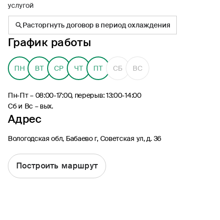
услугой
Расторгнуть договор в период охлаждения
График работы
8 (495) 926-99-77
ПН
ВТ
СР
ЧТ
ПТ
СБ
ВС
Для звонков из-за границы
0530
Пн-Пт – 08:00-17:00, перерыв: 13:00-14:00
Контакт-центр по России
Сб и Вс – вых.
24/7, бесплатно с мобильного
Адрес
(Билайн, МТС, МегаФон и t2)
8 (800) 200-09-00
Вологодская обл, Бабаево г, Советская ул, д. 36
Контакт-центр по России
24/7, звонок бесплатный
Построить маршрут
Мобильное приложение
Росгосстрах
Ваши полисы всегда под рукой