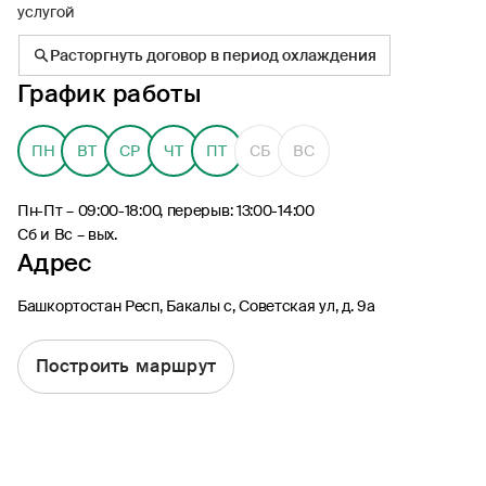
услугой
Расторгнуть договор в период охлаждения
График работы
8 (495) 926-99-77
ПН
ВТ
СР
ЧТ
ПТ
СБ
ВС
Для звонков из-за границы
0530
Пн-Пт – 09:00-18:00, перерыв: 13:00-14:00
Контакт-центр по России
Сб и Вс – вых.
24/7, бесплатно с мобильного
Адрес
(Билайн, МТС, МегаФон и t2)
8 (800) 200-09-00
Башкортостан Респ, Бакалы с, Советская ул, д. 9а
Контакт-центр по России
24/7, звонок бесплатный
Построить маршрут
Мобильное приложение
Росгосстрах
Ваши полисы всегда под рукой