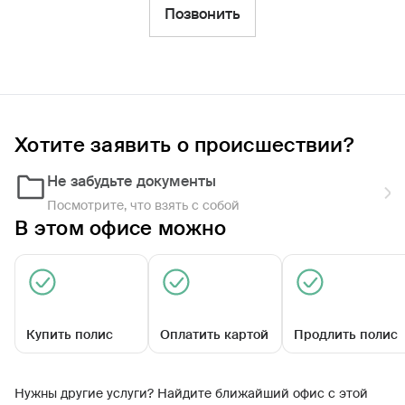
Фильтры
Позвонить
Обратиться по страховому случаю
Ближайшие
Хотите заявить о происшествии?
Универсальный офис 'Бакалинский'
Закрыт сегодня
Не забудьте документы
Посмотрите, что взять с собой
В этом офисе можно
Купить полис
Оплатить картой
Продлить полис
Советская ул, д. 9а
Нужны другие услуги? Найдите ближайший офис с этой