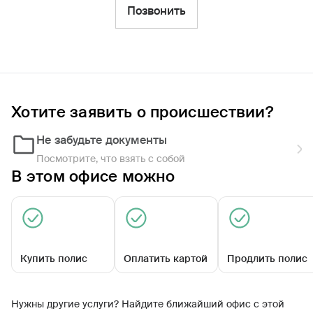
Фильтры
Позвонить
Обратиться по страховому случаю
Ближайшие
Хотите заявить о происшествии?
Агентский центр «Белоярский»
Закрыт сегодня
Не забудьте документы
Посмотрите, что взять с собой
В этом офисе можно
Купить полис
Оплатить картой
Продлить полис
Ленина ул, д. 261
Нужны другие услуги? Найдите ближайший офис с этой