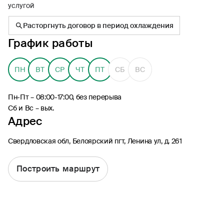
услугой
Расторгнуть договор в период охлаждения
График работы
8 (495) 926-99-77
ПН
ВТ
СР
ЧТ
ПТ
СБ
ВС
Для звонков из-за границы
0530
Пн-Пт – 08:00-17:00, без перерыва
Контакт-центр по России
Сб и Вс – вых.
24/7, бесплатно с мобильного
Адрес
(Билайн, МТС, МегаФон и t2)
8 (800) 200-09-00
Свердловская обл, Белоярский пгт, Ленина ул, д. 261
Контакт-центр по России
24/7, звонок бесплатный
Построить маршрут
Мобильное приложение
Росгосстрах
Ваши полисы всегда под рукой