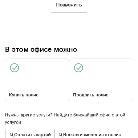
Фильтры
Позвонить
Обратиться по страховому случаю
Ближайшие
В этом офисе можно
Агентский центр «Борисово-Судский»
Закрыт сегодня
Купить полис
Продлить полис
Нужны другие услуги? Найдите ближайший офис с этой
услугой
пл Советов, д 7
Оплатить картой
Внести изменения в полис