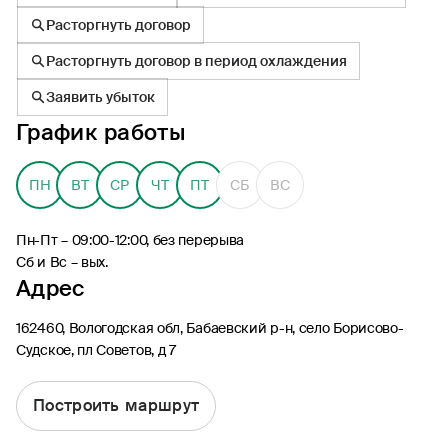
Расторгнуть договор
Расторгнуть договор в период охлаждения
Заявить убыток
График работы
8 (495) 926-99-77
Для звонков из-за границы
ПН
ВТ
СР
ЧТ
ПТ
СБ
ВС
0530
Контакт-центр по России
24/7, бесплатно с мобильного
Пн-Пт – 09:00-12:00, без перерыва
(Билайн, МТС, МегаФон и t2)
Сб и Вс – вых.
8 (800) 200-09-00
Адрес
Контакт-центр по России
24/7, звонок бесплатный
162460, Вологодская обл, Бабаевский р-н, село Борисово-
Судское, пл Советов, д 7
Мобильное приложение
Росгосстрах
Построить маршрут
Ваши полисы всегда под рукой